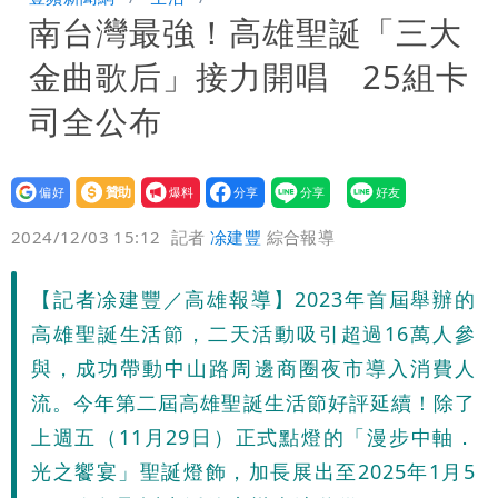
南台灣最強！高雄聖誕「三大
10.6億顧問費決策過程在哪
金曲歌后」接力開唱 25組卡
司全公布
設為
贊助
我要
偏好
壹蘋
爆料
2024/12/03 15:12
記者
凃建豐
綜合報導
【記者凃建豐／高雄報導】2023年首屆舉辦的
高雄聖誕生活節，二天活動吸引超過16萬人參
與，成功帶動中山路周邊商圈夜市導入消費人
流。今年第二屆高雄聖誕生活節好評延續！除了
上週五（11月29日）正式點燈的「漫步中軸．
光之饗宴」聖誕燈飾，加長展出至2025年1月5