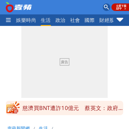
熱門
娛樂時尚
生活
政治
社會
國際
財經股市
體
慈濟買BNT遭詐10億元 蔡英文：政府
很多謹慎判斷當時未被理解
「慈濟別想躲在受害者3字後面」 她：
10.6億顧問費決策過程在哪
當年缺疫苗缺快篩缺口罩 王鴻薇：陳時
中哪來勇氣要別人道歉
兆基風暴！前董座李建成移送北檢 是否
聲押？交保？複訊後揭曉
慈濟買BNT遭詐10億元 蔡英文：政府
很多謹慎判斷當時未被理解
「慈濟別想躲在受害者3字後面」 她：
壹蘋新聞網
生活