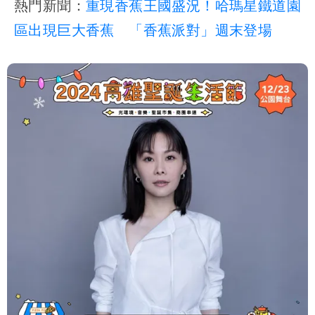
熱門新聞：
重現香蕉王國盛況！哈瑪星鐵道園
區出現巨大香蕉 「香蕉派對」週末登場