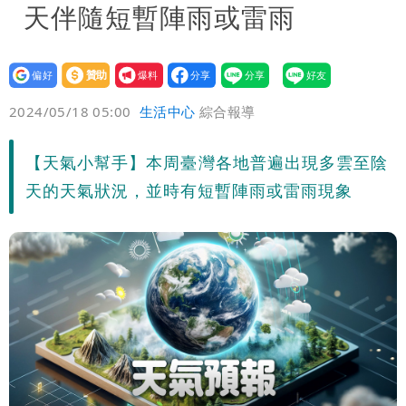
天伴隨短暫陣雨或雷雨
設為
贊助
我要
偏好
壹蘋
爆料
2024/05/18 05:00
生活中心
綜合報導
【天氣小幫手】本周臺灣各地普遍出現多雲至陰
天的天氣狀況，並時有短暫陣雨或雷雨現象