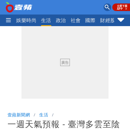
熱門
娛樂時尚
生活
政治
社會
國際
財經股市
體
壹蘋新聞網
生活
一週天氣預報 - 臺灣多雲至陰