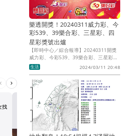
樂透開獎！20240311威力彩、今
彩539、39樂合彩、三星彩、四
星彩獎號出爐
【即時中心／綜合報導】20240311開獎
威力彩、今彩539、39樂合彩、三星彩、
四星彩。獎號如有誤植，請以開獎單位公
生活
2024/03/11 20:48
告為準。
女找
「泡麵土地公」信眾3天吃
碗！志工倒廚餘入溪 廟方
了：要餵魚怕浪費
生活