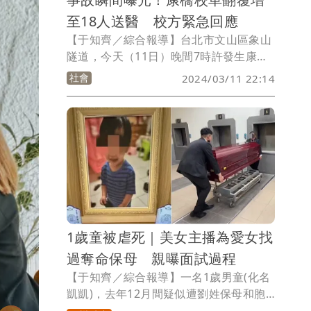
至18人送醫 校方緊急回應
【于知齊／綜合報導】台北市文山區象山
隧道，今天（11日）晚間7時許發生康橋
中學校車翻覆事故，車上共有26名學生以
社會
2024/03/11 22:14
及駕駛，一度受困，所幸即時逃出，截至
晚間21:30增至18人受傷送醫，校車在隧
道內翻車畫面也曝光了。
1歲童被虐死｜美女主播為愛女找
過奪命保母 親曝面試過程
【于知齊／綜合報導】一名1歲男童(化名
凱凱)，去年12月間疑似遭劉姓保母和胞
妹凌虐身亡，頭部、臉和四肢等處有明顯