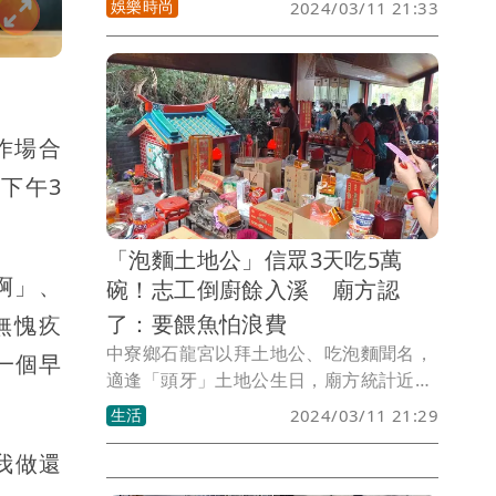
娛樂時尚
2024/03/11 21:33
瘀傷。男童家屬親友憤而曝光保母惡行，
控對方把凱凱生殖器燒黑，還拔光手指
甲、餵吃廚餘，甚至將凱凱受虐反應當笑
話分享，引發社會譁然。對此，媒體人朱
凱翔與主播吳宇舒替愛女找保母，就曾找
作場合
上劉女，如今回想起來幸好未將愛女托給
下午3
劉女照顧，朱凱翔直呼「毛骨悚然」。
「泡麵土地公」信眾3天吃5萬
啊」、
碗！志工倒廚餘入溪 廟方認
了：要餵魚怕浪費
無愧疚
中寮鄉石龍宮以拜土地公、吃泡麵聞名，
一個早
適逢「頭牙」土地公生日，廟方統計近3
天吃掉5萬碗泡麵；另外，廟內志工被拍
生活
2024/03/11 21:29
到將泡麵殘渣倒進溪流，廟方對此致歉、
環保局將派員了解。
我做還