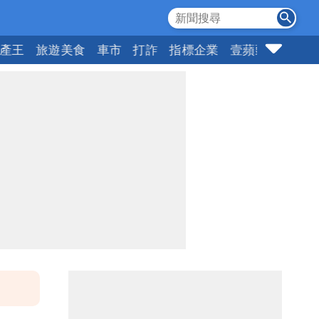
產王
旅遊美食
車市
打詐
指標企業
壹蘋頭家
健康