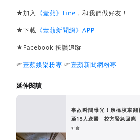
★加入
《壹蘋》Line
，和我們做好友！
★下載
《壹蘋新聞網》APP
★Facebook 按讚追蹤
☞
壹蘋娛樂粉專
☞
壹蘋新聞網粉專
延伸閱讀
事故瞬間曝光！康橋校車翻
至18人送醫 校方緊急回應
社會