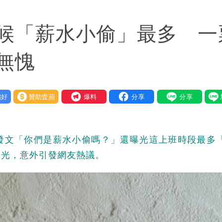
候「薪水小偷」最多 一
無愧
好
贊助壹蘋
我要爆料
發文「你們是薪水小偷嗎？」還曝光這上班時段最多
曝光，意外引發網友熱議。