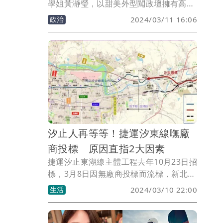
學姐黃瀞瑩，以甜美外型闖政壇擁有高人
氣，今天拋出喜訊，宣布與交往四年的記
政治
2024/03/11 16:06
者男友劉家耀結婚，正式成為劉太太。
汐止人再等等！捷運汐東線嘸廠
商投標 原因直指2大因素
捷運汐止東湖線主體工程去年10月23日招
標，3月8日因無廠商投標而流標，新北市
捷運局說，因缺工、工資及物料飆漲，廠
生活
2024/03/10 22:00
商投標意願低，將儘速檢討後重新辦理招
標。