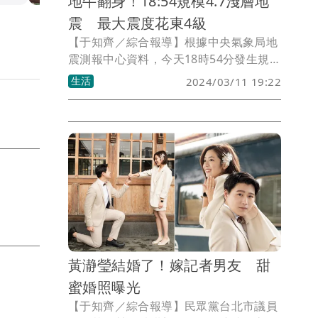
地牛翻身！18:54規模4.7淺層地
震 最大震度花東4級
【于知齊／綜合報導】根據中央氣象局地
震測報中心資料，今天18時54分發生規模
4.7地震，震央在台東近海，深度僅23.8
生活
2024/03/11 19:22
公里，各地最大震度為台東縣4級、花蓮
縣4級，南投、高雄等地1級。
黃瀞瑩結婚了！嫁記者男友 甜
蜜婚照曝光
【于知齊／綜合報導】民眾黨台北市議員