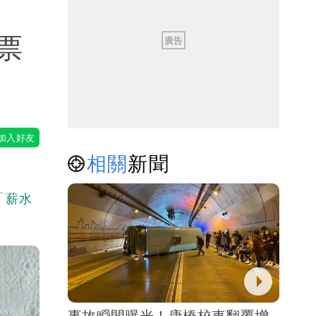
票
相關
新聞
「薪水
事故瞬間曝光！康橋校車翻覆增