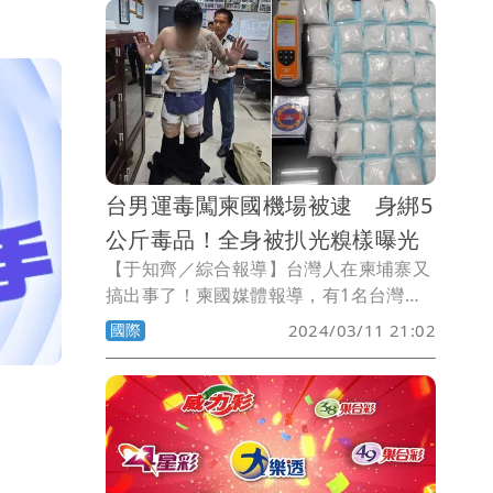
台男運毒闖柬國機場被逮 身綁5
公斤毒品！全身被扒光糗樣曝光
【于知齊／綜合報導】台灣人在柬埔寨又
搞出事了！柬國媒體報導，有1名台灣男
子在身上綁近5公斤毒品，企圖運毒出
國際
2024/03/11 21:02
境，在金邊國際機場遭警方識破，當場被
逮。