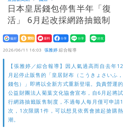
日本皇居錢包停售半年「復
「終於能交代」 捐500萬獎學金延續愛
白海豚颱風逼近！鄭明典示警「恐遇黑潮
活」 6月起改採網路抽籤制
變強」 路徑分歧藏警訊：不利強度維持
設為
贊助
我要
偏好
壹蘋
爆料
2026/06/11 16:03
張雅婷
綜合報導
【張雅婷／綜合報導】因人氣過高而自去年12
月起停止販售的「皇居財布（こうきょさいふ，
錢包）」即將以全新方式重新登場。負責營運的
公益財團法人菊葉文化協會宣布，自6月起將試
行網路抽籤販售制度，不過每人每月僅可申請1
次，1次限購1件，可以想見依舊會掀起搶購熱
潮。