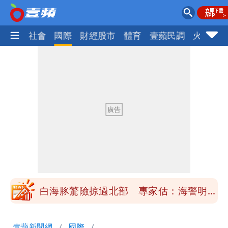
政治
社會
國際
財經股市
體育
壹蘋民調
火線話
「楊承勳」名字終於公開！被害人父淚喊
「終於能交代」 捐500萬獎學金延續愛
白海豚颱風逼近！鄭明典示警「恐遇黑潮
變強」 路徑分歧藏警訊：不利強度維持
高希均辭世享耆壽90歲 畢生推動閱讀
與進步觀念
內馬爾開到「寶可夢神包」後徹底入坑
砸重金再買一整桌卡盒
白海豚驚險掠過北部 專家估：海警明發
布 陸警可能相對低
「楊承勳」名字終於公開！被害人父淚喊
壹蘋新聞網
國際