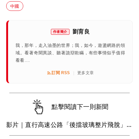
中國
劉育良
作者簡介
我，那年，走入油墨的世界；我，如今，遊盪網路的領
域。看著奇聞異談、聽著詭辯欺瞞，有些事情似乎值得
看看....
訂閱 RSS
更多文章
|
點擊閱讀下一則新聞
影片｜直行高速公路「後擋玻璃整片飛脫」 後車慘遭比亞迪擊落