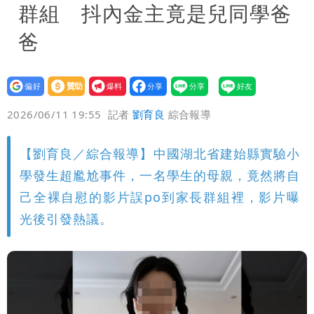
群組 抖內金主竟是兒同學爸
爸
設為
贊助
我要
偏好
壹蘋
爆料
2026/06/11 19:55
記者
劉育良
綜合報導
【劉育良／綜合報導】中國湖北省建始縣實驗小
學發生超尷尬事件，一名學生的母親，竟然將自
己全裸自慰的影片誤po到家長群組裡，影片曝
光後引發熱議。