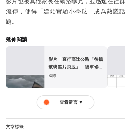
影片也被其他家長在網路曝光，並迅速在社群
流傳，使得「建始實驗小學瓜」成為熱議話
題。
延伸閱讀
影片｜直行高速公路「後擋
玻璃整片飛脫」 後車慘遭
比亞迪擊落
國際
查看留言 ▼
文章標籤