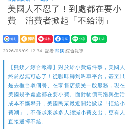
美國人不忍了！到處都在要小
「洗腦台灣人兩觀念」
女生一對A錯了嗎？環法女子自由車賽
費 消費者掀起「不給潮」
男裁判勒令女選手「解衣」檢查
揮別9年演藝圈 女演員當「全職運將」
公布收入比拍戲賺更多
設為
贊助
我要
偏好
壹蘋
爆料
2026/06/09 12:34
記者
熊鎂
綜合報導
【熊鎂／綜合報導】對於給小費這件事，美國人
終於忍無可忍了！從咖啡廳到叫車平台，甚至只
是去櫃台取個餐、在零售店接受一般服務，現在
美國幾乎處處都在要小費。面對物價高漲與生活
成本不斷攀升，美國民眾最近開始掀起「拒給小
費潮」，不僅越來越多人縮減小費支出，更有人
直接選擇不給。