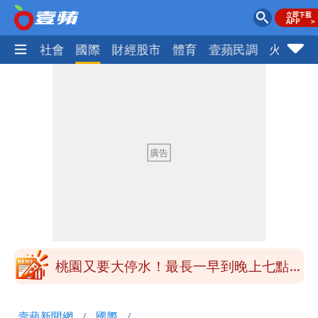
政治
社會
國際
財經股市
體育
壹蘋民調
火線話
女生一對A錯了嗎？環法女子自由車賽
男裁判勒令女選手「解衣」檢查
揮別9年演藝圈 女演員當「全職運將」
公布收入比拍戲賺更多
他二刷《蜘蛛人》一路劇透 周圍觀眾氣
炸開扁
白海豚發威！內褲掛陽台被吹走 議員神
回1句笑翻10萬人
桃園又要大停水！最長一早到晚上七點都
沒水用
民間採購BNT源頭 鄭運鵬：有群人故意
壹蘋新聞網
國際