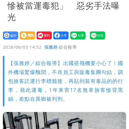
慘被當運毒犯」 惡劣手法曝
光
設為
贊助
我要
偏好
壹蘋
爆料
2026/06/05 14:52
張雅婷
綜合報導
【張雅婷／綜合報導】出國搭飛機要小心了！國
外機場驚爆醜聞，不肖員工與販毒集團勾結，調
包旅客託運行李標籤後，再貼到裝有毒品的的行
李，藉此運毒，1年來害17名無辜旅客慘背黑
鍋，差點在異鄉被判刑。