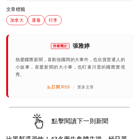
文章標籤
加拿大
運毒
行李
張雅婷
作者簡介
熱愛國際新聞，喜歡強國間的大事件，也欣賞普通人的
小故事，喜愛新聞的大小事，也盯著川普的國際實境
秀。
訂閱 RSS
更多文章
|
點擊閱讀下一則新聞
比黑幫還恐怖！43名學生集體失蹤 極惡黑心政客恐涉「器官」買賣