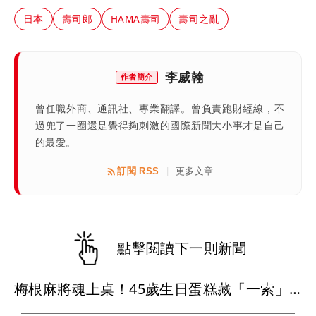
日本
壽司郎
HAMA壽司
壽司之亂
李威翰
作者簡介
曾任職外商、通訊社、專業翻譯。曾負責跑財經線，不
過兜了一圈還是覺得夠刺激的國際新聞大小事才是自己
的最愛。
訂閱 RSS
更多文章
|
點擊閱讀下一則新聞
梅根麻將魂上桌！45歲生日蛋糕藏「一索」巧思