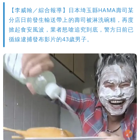
【李威翰／綜合報導】日本埼玉縣HAMA壽司某
分店日前發生輸送帶上的壽司被淋洗碗精，再度
掀起食安風波，業者怒嗆追究到底，警方日前已
循線逮捕發布影片的43歲男子。