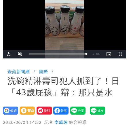
「終於能交代」 捐500萬獎學金延續愛
白海豚颱風逼近！鄭明典示警「恐遇黑潮
變強」 路徑分歧藏警訊：不利強度維持
Remaining
-
0:00
Loaded
:
Replay
Unmute
Picture-
Fullsc
100.00%
in-
Picture
TimeÂ
壹蘋新聞網
國際
洗碗精淋壽司犯人抓到了！日
「43歲屁孩」辯：那只是水
設為
贊助
我要
偏好
壹蘋
爆料
2026/06/04 14:32
記者
李威翰
綜合報導