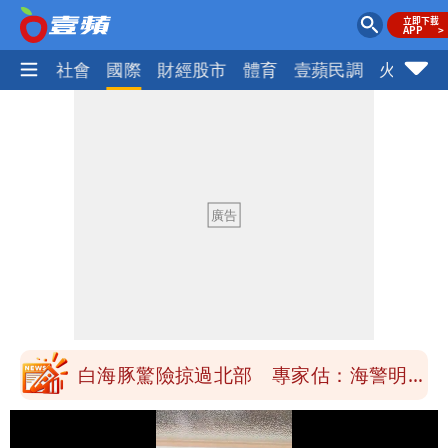
政治
社會
國際
財經股市
體育
壹蘋民調
火線話
「楊承勳」名字終於公開！被害人父淚喊
「終於能交代」 捐500萬獎學金延續愛
白海豚颱風逼近！鄭明典示警「恐遇黑潮
變強」 路徑分歧藏警訊：不利強度維持
高希均辭世享耆壽90歲 畢生推動閱讀
與進步觀念
內馬爾開到「寶可夢神包」後徹底入坑
砸重金再買一整桌卡盒
白海豚驚險掠過北部 專家估：海警明發
布 陸警可能相對低
「楊承勳」名字終於公開！被害人父淚喊