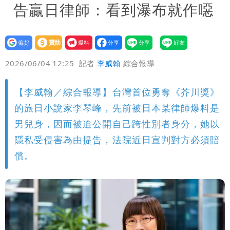
告贏日律師：看到瀑布就作噁
設為
贊助
我要
偏好
壹蘋
爆料
2026/06/04 12:25
記者
李威翰
綜合報導
【李威翰／綜合報導】台灣首位勇奪《芥川獎》
的旅日小說家李琴峰，先前被日本某律師爆料是
男兒身，因而被迫公開自己跨性別者身分，她以
隱私受侵害為由提告，法院近日宣判對方必須賠
償。