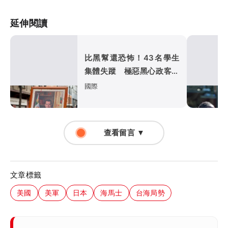
延伸閱讀
比黑幫還恐怖！43名學生
集體失蹤 極惡黑心政客恐
涉「器官」買賣
國際
查看留言 ▼
文章標籤
美國
美軍
日本
海馬士
台海局勢