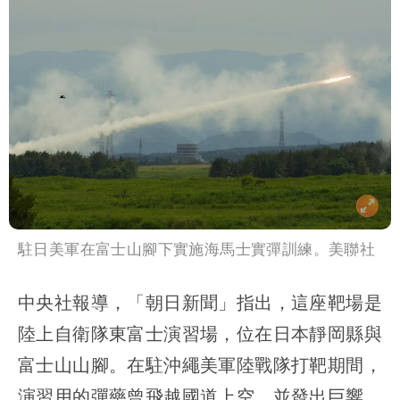
駐日美軍在富士山腳下實施海馬士實彈訓練。美聯社
中央社報導，「朝日新聞」指出，這座靶場是
陸上自衛隊東富士演習場，位在日本靜岡縣與
富士山山腳。在駐沖繩美軍陸戰隊打靶期間，
演習用的彈藥曾飛越國道上空，並發出巨響。