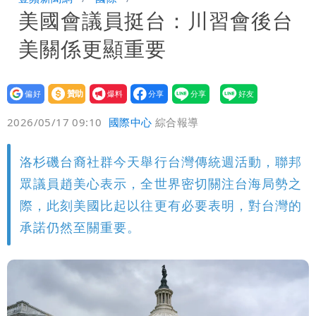
美國會議員挺台：川習會後台
驚：戰局變五五波
兆基風暴｜前董座李建成遭檢調約談！最
美關係更顯重要
快今晚移送
明金成離世留下雙胞胎 4歲兒與老師一
段對話催淚！
蔣萬安民調只贏5％「現任優勢去哪？」
設為
贊助
我要
偏好
壹蘋
爆料
2026/05/17 09:10
國際中心
綜合報導
她嘆：真的該緊張
慈濟遭詐10.6億！網紅揪聲明「疑點重
重」 1細節避而不談
97萬網紅「肥大叔」驚傳猝逝！最後身
洛杉磯台裔社群今天舉行台灣傳統週活動，聯邦
眾議員趙美心表示，全世界密切關注台海局勢之
影曝 網驚覺不對
泰國校園爆槍響！2師中彈亡20人傷 槍
際，此刻美國比起以往更有必要表明，對台灣的
承諾仍然至關重要。
手疑學生