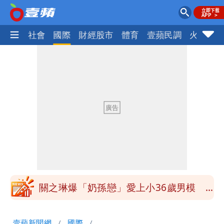
政治
社會
國際
財經股市
體育
壹蘋民調
火線話
97萬網紅「肥大叔」驚傳猝逝！最後身
影曝 網驚覺不對
泰國校園爆槍響！2師中彈亡20人傷 槍
手疑學生
中國賣家被踢爆在網購平台「租人頭」
吳欣岱：完美偽裝台灣企業
白海豚14:30發海警！這縣市陸警機率最
高
關之琳爆「奶孫戀」愛上小36歲男模
她親發聲回應了
蔡英文變「台東蔡主委」嚇壞一堆人！他
壹蘋新聞網
國際