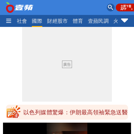
政治
社會
國際
財經股市
體育
壹蘋民調
火線話
最新風雨預測！今天「9地區」達停班課
標準
白海豚走後 西南季風全面接管！未來一
周溼答答
Tim哥慘成淹水戶 貨物及電腦全泡水！
他崩潰喊完蛋
黑面嫁女席開200桌搞成演唱會 她嫌高
調轉為感動「這是他愛我的方式」
以色列媒體驚爆：伊朗最高領袖緊急送醫
台北山區升級「大豪雨」！基隆北海岸逢