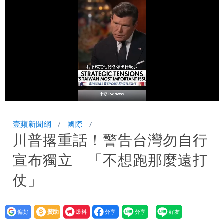
大潮 恐海水倒灌
澎湖13兒女擠住10坪屋 媽帶補助款離
家！縣府出手了
經紀人強吻女藝人「我又沒伸舌頭」 連
法官都怒了：相當噁心
桃園復興宣布今停班課！全台放假情形一
次看
慈濟遭詐10億 他點名顏博文下台：認
Loaded
:
Unmute
75.34%
錯有那麼難嗎？
颱風相當有感！海警持續到明晨 北部風
壹蘋新聞網
國際
川普撂重話！警告台灣勿自行
雨這時才變小
五月天冠佑20歲女兒「遭AI假造不雅影
宣布獨立 「不想跑那麼遠打
像」 憤怒發聲：已截圖
最新風雨預測！今天「9地區」達停班課
仗」
標準
白海豚走後 西南季風全面接管！未來一
設為
贊助
我要
周溼答答