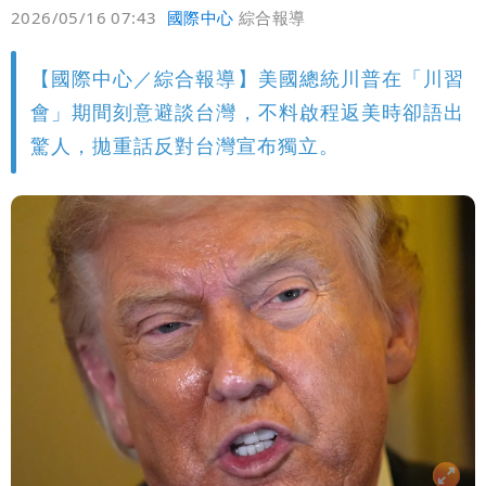
偏好
壹蘋
爆料
2026/05/16 07:43
國際中心
綜合報導
【國際中心／綜合報導】美國總統川普在「川習
會」期間刻意避談台灣，不料啟程返美時卻語出
驚人，拋重話反對台灣宣布獨立。