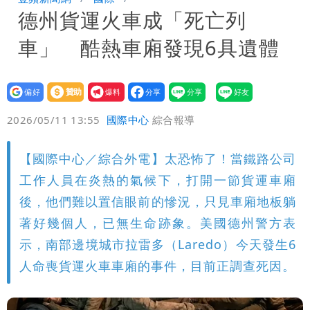
德州貨運火車成「死亡列
孫戀」 75歲男星傻淪小王一場空
離核戰更近？美軍擬鬆綁川普動用戰術性
車」 酷熱車廂發現6具遺體
核武
有人利用「上人」掏空慈濟？ 張景森提2
建議：這是保護慈濟
設為
贊助
我要
偏好
壹蘋
爆料
2026/05/11 13:55
國際中心
綜合報導
【國際中心／綜合外電】太恐怖了！當鐵路公司
工作人員在炎熱的氣候下，打開一節貨運車廂
後，他們難以置信眼前的慘況，只見車廂地板躺
著好幾個人，已無生命跡象。美國德州警方表
示，南部邊境城市拉雷多（Laredo）今天發生6
人命喪貨運火車車廂的事件，目前正調查死因。