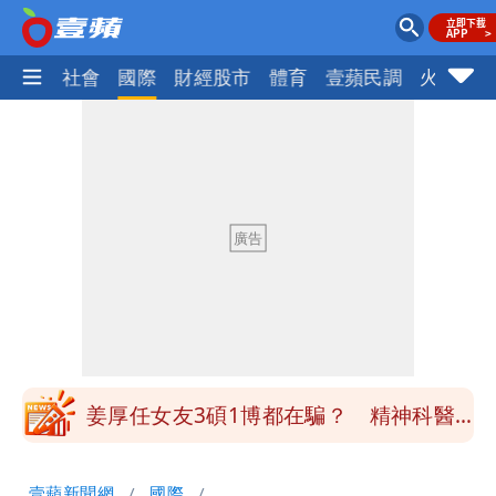
政治
社會
國際
財經股市
體育
壹蘋民調
火線話
離核戰更近？美軍擬鬆綁川普動用戰術性
核武
有人利用「上人」掏空慈濟？ 張景森提2
建議：這是保護慈濟
台北今天竟沒颱風假 沈伯洋競選總幹事
痛罵「蔣萬安無能無恥」
姜厚任自爆「和女友前夫是好友」 駁斥
小三傳言：你在講三小？
姜厚任女友3碩1博都在騙？ 精神科醫
師：「幻謊者」無法治
木瓜霞｜姜厚任戀上奇女子撞哏「香港爺
壹蘋新聞網
國際