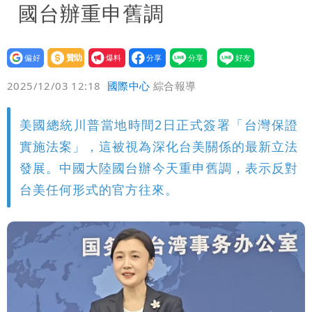
國台辦重申舊調
設為
贊助
我要
偏好
壹蘋
爆料
2025/12/03 12:18
國際中心
綜合報導
美國總統川普當地時間2日正式簽署「台灣保證
實施法案」，這被視為深化台美關係的最新立法
發展。中國大陸國台辦今天重申舊調，表示反對
台美任何形式的官方往來。