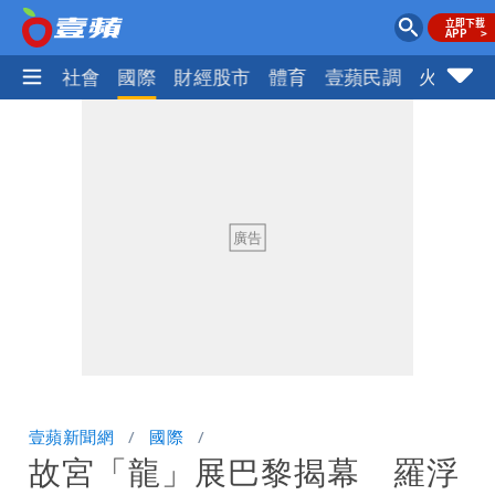
政治
社會
國際
財經股市
體育
壹蘋民調
火線話
壹蘋新聞網
國際
故宮「龍」展巴黎揭幕 羅浮