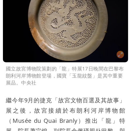
國立故宮博物院策劃的「龍」特展17日晚間在巴黎布
朗利河岸博物館登場，國寶「玉龍紋盤」是其中重要
展品。中央社
繼今年9月的捷克「故宮文物百選及其故事」
展之後，故宮接續於布朗利河岸博物館
（Musée du Quai Branly）推出「龍」特
展，院長蕭宗煌、副院長余佩瑾親赴巴黎，與