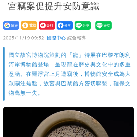
宮竊案促提升安防意識
設為
贊助
我要
偏好
壹蘋
爆料
2025/11/19 09:52
國際中心
綜合報導
國立故宮博物院策劃的「龍」特展在巴黎布朗利
河岸博物館登場，呈現龍在歷史與文化中的多重
意涵。在羅浮宮上月遭竊後，博物館安全成為大
眾關注焦點，故宮與巴黎館方密切聯繫，確保文
物萬無一失。