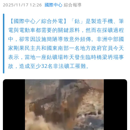
偏好
壹蘋
爆料
2025/11/17 12:26
國際中心
綜合報導
【國際中心／綜合外電】「鈷」是製造手機、筆
電與電動車都需要的關鍵原料，然而在採礦過程
中，卻常因設施簡陋導致意外頻傳。非洲中部國
家剛果民主共和國東南部一名地方政府官員今天
表示，當地一座鈷礦場昨天發生臨時橋梁坍塌事
故，造成至少32名非法礦工罹難。