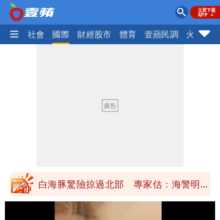
政治
社會
國際
財經股市
體育
壹蘋民調
火線話
「楊承勳」名字終於公開！被害人父淚喊
「終於能交代」 捐500萬獎學金延續愛
白海豚颱風逼近！鄭明典示警「恐遇黑潮
變強」 路徑分歧藏警訊：不利強度維持
高希均辭世享耆壽90歲 畢生推動閱讀
與進步觀念
內馬爾開到「寶可夢神包」後徹底入坑
砸重金再買一整桌卡盒
白海豚驚險掠過北部 專家估：海警明發
布 陸警可能相對低
「楊承勳」名字終於公開！被害人父淚喊