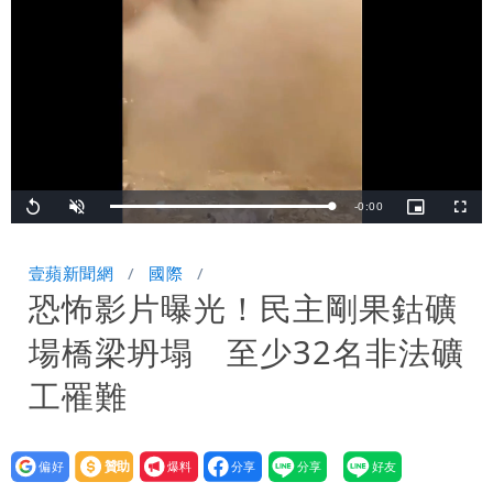
「終於能交代」 捐500萬獎學金延續愛
白海豚颱風逼近！鄭明典示警「恐遇黑潮
變強」 路徑分歧藏警訊：不利強度維持
Remaining
-
0:00
Loaded
:
Replay
Unmute
Picture-
Fullsc
100.00%
in-
Picture
TimeÂ
壹蘋新聞網
國際
恐怖影片曝光！民主剛果鈷礦
場橋梁坍塌 至少32名非法礦
工罹難
設為
贊助
我要