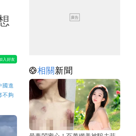
想
相關
新聞
中國進
都不夠
最毒閨蜜心！百萬網美被騙去菲