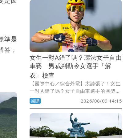
要是因
外交與發展合作仍獲支持。
標準是
解答，
女生一對A錯了嗎？環法女子自由
車賽 男裁判勒令女選手「解
衣」檢查
【國際中心／綜合外電】太誇張了！女生
一對Ａ錯了嗎？女子自由車選手的胸型尺
寸也會影響競賽成績嗎？自由車界頂級賽
國際
2026/08/09 14:15
事環法女子自由車賽（Tour de France
Femmes）傳出爭議事件，主辦單位為了
檢查身材較瘦的參賽選手是否在車衣內暗
藏「胸部整流罩（Chest Fairing）」，
藉以降低風阻獲得競爭優勢，竟然要求較