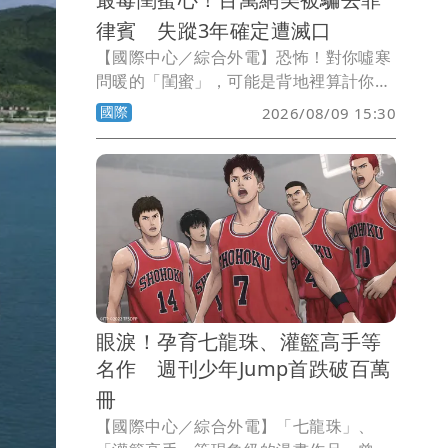
律賓 失蹤3年確定遭滅口
【國際中心／綜合外電】恐怖！對你噓寒
問暖的「閨蜜」，可能是背地裡算計你的
惡毒女。中國百萬網紅「雅典娜」（孔麗
國際
2026/08/09 15:30
梅），3年前應閨蜜之邀，同遊菲律賓馬
尼拉。誰知，閨蜜臨時取消機票，雅典娜
一下機就被中國黑幫控制，閨蜜同夥取得
人民幣500萬（約新台幣2390萬元）贖款
卻沒放了雅典娜。家屬經過3年煎熬，中
國警方日前證實，雅典娜早就被滅口了。
眼淚！孕育七龍珠、灌籃高手等
名作 週刊少年Jump首跌破百萬
冊
【國際中心／綜合外電】「七龍珠」、