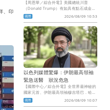
【周恩華／綜合外電】美國總統川普
（Donald Trump）有如具有點石成金的
洋、印
魔力，他力挺比特幣（Bitcoin）等加密
國際
2026/08/09 10:53
貨幣，並由家族大舉介入加密貨幣經營，
光是去年，川普家族就從比特幣事業中獲
得14億美元（約新台幣451億元）的天價
利潤。現在，連美國國會也加入推動加密
貨幣法案了，美國參議院多數黨領袖圖恩
（John Thune）今天採取行動，推動為
加密貨幣創建監管框架的重大法案。一旦
通過，這將標誌著美國總統川普及加密貨
幣業的巨大勝利。
以色列媒體驚爆：伊朗最高領袖
緊急送醫 狀況危急
【國際中心／綜合外電】全世界最神秘的
國家元首、伊朗最高領袖穆吉塔巴．哈米
尼（Mojtaba Khamenei）自上位以來，
國際
2026/08/09 10:07
從未公開露面，連伊朗外交部長阿拉奇