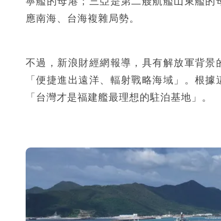
寧艦的母港；三亞是第二艘航艦山東艦的
應南海、台海複雜局勢。
不過，新浪財經網報導，具有解放軍背景
「便捷進出遠洋、輻射戰略海域」。根據
「台灣才是福建艦最理想的駐泊基地」。