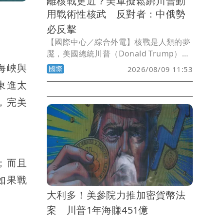
離核戰更近？美軍擬鬆綁川普動
用戰術性核武 反對者：中俄勢
必反擊
【國際中心／綜合外電】核戰是人類的夢
魘，美國總統川普（Donald Trump）發
動對伊朗戰爭的理由之一，就是要摧毀伊
海峽與
國際
2026/08/09 11:53
朗製造核武的「潛力」。不過，美國戰爭
東進太
部正擬定一項全新的核武戰略，相關計畫
意在讓美國總統於日後與中國或俄羅斯爆
，完美
發潛在區域衝突時，擁有更多動用短程戰
術核武的彈性選項。有批評者指出，中國
與俄羅斯不可能坐以待斃，一定也會同步
鬆綁戰術核武，反而可能引爆全面核戰。
；而且
如果戰
大利多！美參院力推加密貨幣法
案 川普1年海賺451億