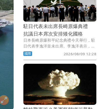
瘦的女子選手在室外解衣，以供男性裁判
檢查！
駐日代表未出席長崎原爆典禮
抗議日本席次安排矮化國格
日本長崎原爆和平紀念典禮今天舉行，駐
日代表李逸洋並未出席。李逸洋表示，長
崎市政府將台灣代表座位安排在使節團區
國際
2026/08/09 12:28
域之外，刻意矮化台灣國格與國家地位，
台灣因此決定降低出席層級，並對長崎市
政府的安排表達嚴正抗議與譴責。