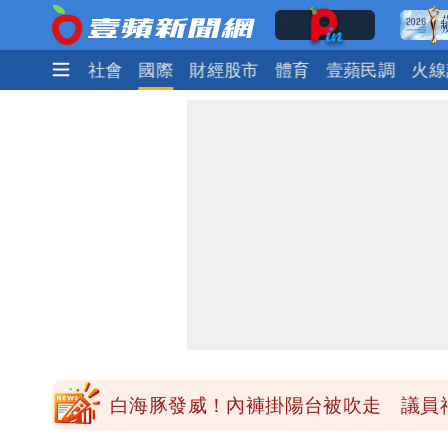
生活
政治
社會
國際
財經股市
體育
壹蘋民調
火線
民間採購BNT源頭 鄭運鵬：有群人故
「琵鷺」颱風生成！三颱共舞路徑曝光
揮別9年演藝圈 女演員當「全職運將
他二刷《蜘蛛人》一路劇透 周圍觀眾
白海豚發威！內褲掛陽台被吹走 議員神