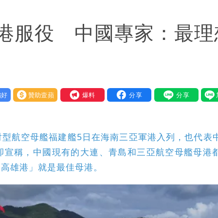
都沒水用
港服役 中國專家：最理
意「洗腦台灣人兩觀念」
好
贊助壹蘋
我要爆料
射型航空母艦福建艦5日在海南三亞軍港入列，也代表
卻宣稱，中國現有的大連、青島和三亞航空母艦母港
「高雄港」就是最佳母港。