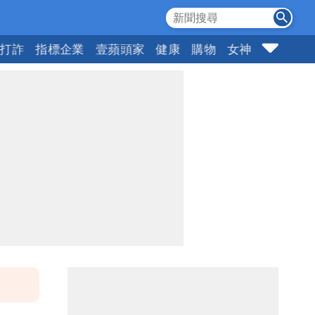
打詐
指標企業
壹蘋頭家
健康
購物
女神
10點強打