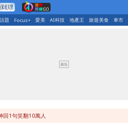
話題
愛美
AI科技
地產王
旅遊美食
車市
Focus+
意「洗腦台灣人兩觀念」
」公布收入比拍戲賺更多
氣炸開扁
回1句笑翻10萬人