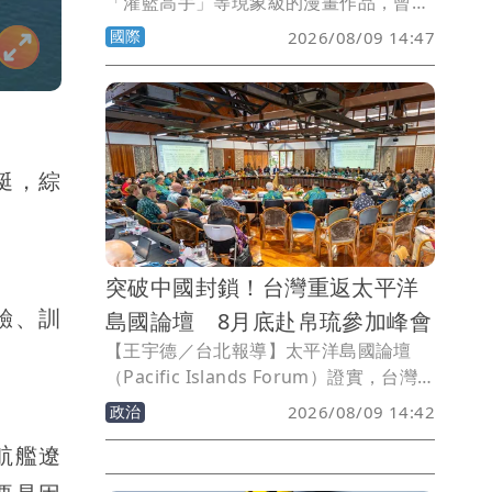
「灌籃高手」等現象級的漫畫作品，曾經
影響了亞洲，甚至全球數代年輕人的成
國際
2026/08/09 14:47
長。感傷的是，發掘、孕育這些經典作品
的日本漫畫雜誌「週刊少年Jump」也擋
不了紙本退潮的趨勢，本期發行量首度跌
破100萬冊。這也意味著日本國內發行量
超過100萬冊的紙本雜誌，已經實質歸
艇，綜
零。
突破中國封鎖！台灣重返太平洋
驗、訓
島國論壇 8月底赴帛琉參加峰會
【王宇德／台北報導】太平洋島國論壇
（Pacific Islands Forum）證實，台灣
今年將受邀出席8月底在友邦帛琉舉行的
政治
2026/08/09 14:42
年度領袖峰會，時隔一年重返會場。論壇
航艦遼
秘書長瓦卡更公開肯定台灣是「非常重要
的發展夥伴」，展現台灣在太平洋地區的