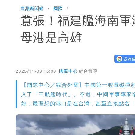
桃園又要大停水！最長一早到晚上七點
壹蘋新聞網
國際
囂張！福建艦海南軍
民間採購BNT源頭 鄭運鵬：有群人故
「琵鷺」颱風生成！三颱共舞路徑曝光
母港是高雄
設為偏
2025/11/09 15:08
國際中心
綜合報導
【國際中心／綜合外電】中國第一艘電磁彈
入了「三航艦時代」。不過，中國軍事專家
好，最理想的港口是在台灣，甚至直接點名