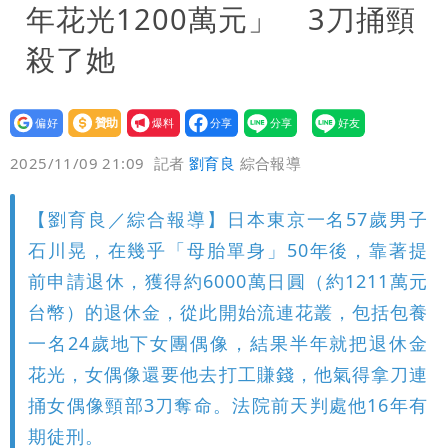
年花光1200萬元」 3刀捅頸
殺了她
設為
贊助
我要
偏好
壹蘋
爆料
2025/11/09 21:09
記者
劉育良
綜合報導
【劉育良／綜合報導】日本東京一名57歲男子
石川晃，在幾乎「母胎單身」50年後，靠著提
前申請退休，獲得約6000萬日圓（約1211萬元
台幣）的退休金，從此開始流連花叢，包括包養
一名24歲地下女團偶像，結果半年就把退休金
花光，女偶像還要他去打工賺錢，他氣得拿刀連
捅女偶像頸部3刀奪命。法院前天判處他16年有
期徒刑。