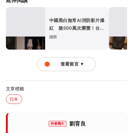
延伸閱讀
中國黑白無常AI消防影片爆
紅 脆500萬次瀏覽！台消
防員也誇實用
國際
查看留言 ▼
文章標籤
日本
劉育良
作者簡介