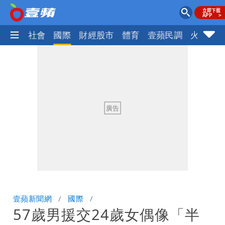
政治
社會
國際
財經股市
體育
壹蘋民調
火線話
壹蘋新聞網
國際
57歲男援交24歲女偶像「半