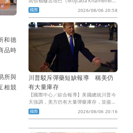
高領袖穆吉塔巴（Mojtaba Khamenei）
行蹤極度隱密，就連伊朗總統裴澤斯基安
國際
2026/08/06 20:58
（Masoud Pezeshkian），也不確定自
己是否真的曾在一輛昏暗轎車後座與他單
獨會面。
易所和德
商品時
交易所與
川普駁斥彈藥短缺報導 稱美仍
有大量庫存
互相競
【國際中心／綜合報導】美國總統川普今
天強調，美方仍有大量彈藥庫存，並揚言
追究散布美國彈藥短缺說法者的法律責
國際
2026/08/06 20:16
任。