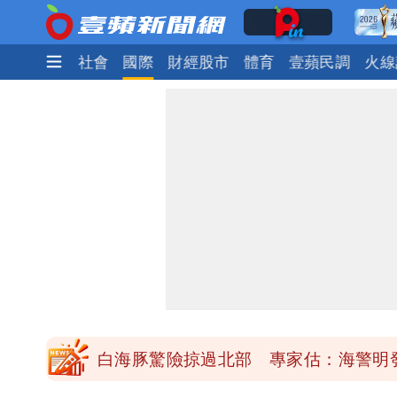
生活
政治
社會
國際
財經股市
體育
壹蘋民調
火線
「楊承勳」名字終於公開！被害人父淚喊
白海豚颱風逼近！鄭明典示警「恐遇黑
高希均辭世享耆壽90歲 畢生推動閱讀
內馬爾開到「寶可夢神包」後徹底入坑
白海豚驚險掠過北部 專家估：海警明