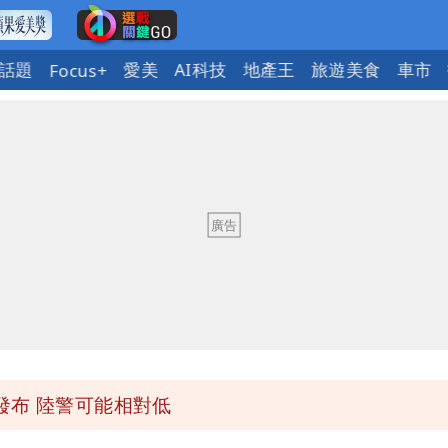
話題
愛美
AI科技
地產王
旅遊美食
車市
Focus+
「終於能交代」 捐500萬獎學金延續愛
潮變強」 路徑分歧藏警訊：不利強度維持
與進步觀念
 砸重金再買一整桌卡盒
發布 陸警可能相對低