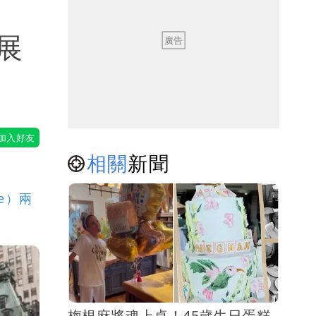
展
相關
新聞
e）兩
梅根麻將魂上桌！45歲生日蛋糕