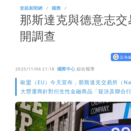
「楊承勳」名字終於公開！被害人父淚喊
壹蘋新聞網
國際
那斯達克與德意志交
白海豚颱風逼近！鄭明典示警「恐遇黑
開調查
設為偏
2025/11/06 21:18
國際中心
綜合報導
歐盟（EU）今天宣布，那斯達克交易所（Nasd
大營運商針對衍生性金融商品「疑涉及聯合