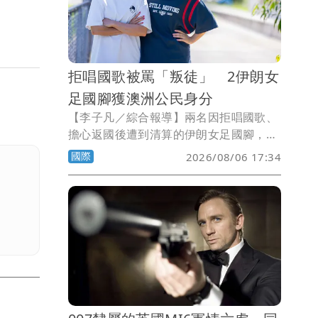
拒唱國歌被罵「叛徒」 2伊朗女
足國腳獲澳洲公民身分
【李子凡／綜合報導】兩名因拒唱國歌、
擔心返國後遭到清算的伊朗女足國腳，已
在澳洲展開新人生。34歲的拉梅扎尼薩德
國際
2026/08/06 17:34
（Atefeh Ramezanisadeh）與22歲的帕
桑迪德（Fatemeh Pasandideh），周三
在昆士蘭州布里斯本宣誓入籍，正式取得
澳洲公民身分。