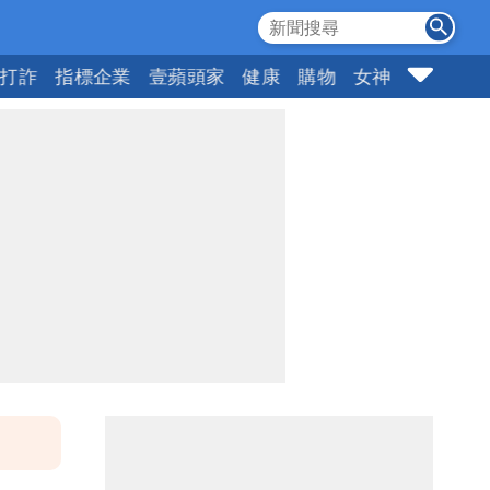
打詐
指標企業
壹蘋頭家
健康
購物
女神
10點強打