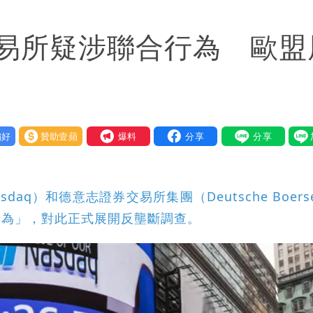
「終於能交代」 捐500萬獎學金延續愛
易所疑涉聯合行為 歐盟
潮變強」 路徑分歧藏警訊：不利強度維持
好
贊助壹蘋
我要爆料
aq）和德意志證券交易所集團（Deutsche Boers
行為」，對此正式展開反壟斷調查。