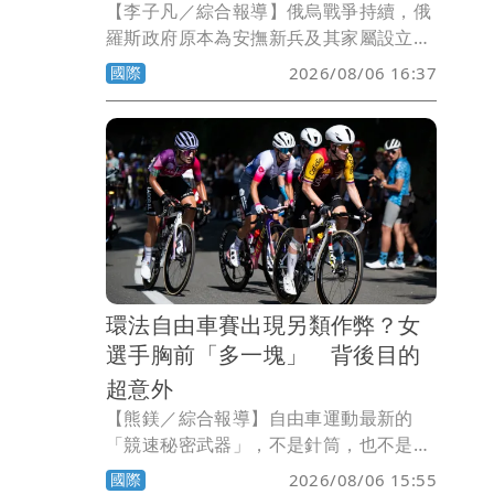
【李子凡／綜合報導】俄烏戰爭持續，俄
羅斯政府原本為安撫新兵及其家屬設立的
陣亡撫恤制度，如今卻被不法分子盯上。
國際
2026/08/06 16:37
美國CNN報導，俄國近年接連爆出所謂
「黑寡婦」騙局，部分女性專門鎖定孤
兒、無親屬或處境弱勢的男性，迅速結婚
後將丈夫送上前線，一旦對方陣亡，便以
法定最近親屬身分領取高額補償。
環法自由車賽出現另類作弊？女
選手胸前「多一塊」 背後目的
超意外
【熊鎂／綜合報導】自由車運動最新的
「競速秘密武器」，不是針筒，也不是禁
藥，而是一件運動胸罩。女子環法自由車
國際
2026/08/06 15:55