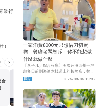
商業行
一家消費8000元只想借刀切蛋
社）
糕 餐廳老闆怒斥：你不能想做
什麼就做什麼
【李子凡／綜合報導】美國紐澤西州一群
顧客日前到海濱木棧道上的披薩店，替5
歲男童慶祝生日，沒想到用餐後向店家借
國際
2026/08/06 19:02
密會
川普駁斥彈藥短缺報導 稱
刀切蛋糕，竟遭老闆當場怒斥。雙方爭執
場問
有大量庫存
影片曝光後迅速在社群媒體瘋傳，也引發
網友對店家處理方式的激烈討論。
國際