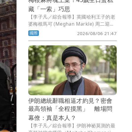
藏「一索」巧思
【李子凡／綜合報導】英國哈利王子的老
婆梅根馬可 (Meghan Markle) 周二迎來
45歲生日，不僅在社群平台分享自己躍入
國際
2026/08/06 21:47
戶外泳池的照片，感謝粉絲送上祝福，好
友更特別準備一款以麻將為主題的雙層蛋
糕，向她長年熱愛的休閒活動致敬。
伊朗總統辭職相逼才約見？密會
最高領袖「全程摸黑」 離場問
幕僚：真是本人？
【李子凡／綜合報導】伊朗神祕莫測的最