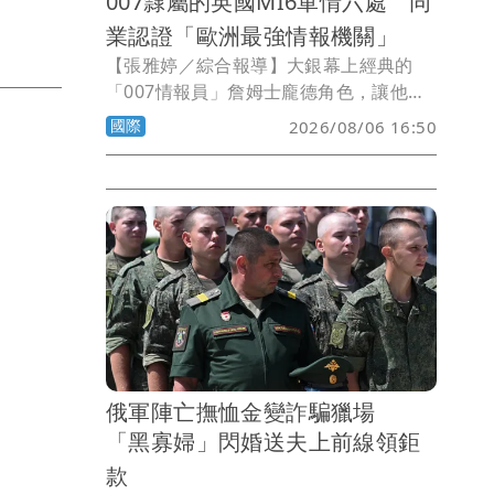
007隸屬的英國MI6軍情六處 同
業認證「歐洲最強情報機關」
【張雅婷／綜合報導】大銀幕上經典的
「007情報員」詹姆士龐德角色，讓他隸
屬的英國「軍情六處」（MI6）名滿天
國際
2026/08/06 16:50
下。根據一項調查，來自歐洲25個國家約
60名受訪從業人員認為，歐洲各情報安全
機關之中，MI6整體能力最佳，可謂歐洲
最強大的對外情報機關。
俄軍陣亡撫恤金變詐騙獵場
「黑寡婦」閃婚送夫上前線領鉅
款