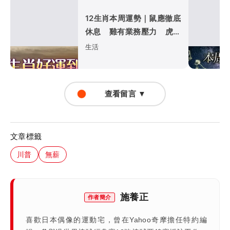
12生肖本周運勢｜鼠應徹底
休息 雞有業務壓力 虎為
家庭扛責
生活
查看留言 ▼
文章標籤
川普
無薪
施養正
作者簡介
喜歡日本偶像的運動宅，曾在Yahoo奇摩擔任特約編