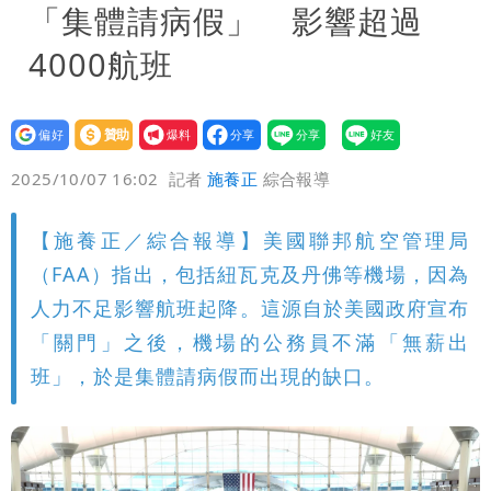
「集體請病假」 影響超過
4000航班
設為
贊助
我要
偏好
壹蘋
爆料
2025/10/07 16:02
記者
施養正
綜合報導
【施養正／綜合報導】美國聯邦航空管理局
（FAA）指出，包括紐瓦克及丹佛等機場，因為
人力不足影響航班起降。這源自於美國政府宣布
「關門」之後，機場的公務員不滿「無薪出
班」，於是集體請病假而出現的缺口。