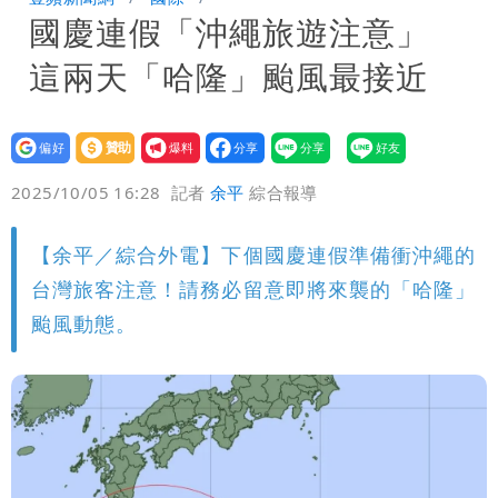
國慶連假「沖繩旅遊注意」
券
慈濟買BNT遭詐10億元 蔡英文：政府
這兩天「哈隆」颱風最接近
很多謹慎判斷當時未被理解
設為
贊助
我要
偏好
壹蘋
爆料
2025/10/05 16:28
記者
余平
綜合報導
【余平／綜合外電】下個國慶連假準備衝沖繩的
台灣旅客注意！請務必留意即將來襲的「哈隆」
颱風動態。