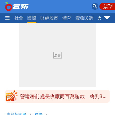
政治
社會
國際
財經股市
體育
壹蘋民調
火線話
高鐵「半導體列車」開跑！1招可拿優惠
券
慈濟買BNT遭詐10億元 蔡英文：政府
很多謹慎判斷當時未被理解
買BNT疫苗被詐10億元 慈濟3點聲明：
不排除民事訴訟求償
「陳時中怎麼有臉發文」 李明璇：讓詐
團有機會詐騙慈濟的就是民進黨
營建署前處長收廠商百萬賄款 終判3年
8月將入監
高鐵「半導體列車」開跑！1招可拿優惠
壹蘋新聞網
國際