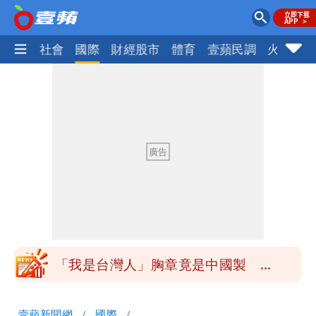
政治
社會
國際
財經股市
體育
壹蘋民調
火線話
白海豚降雨注意！10縣市豪雨特報 今
晚至明下午受影響
颱風白海豚暴風圈縮小 未來強度有減弱
趨勢
颱風假來了！連江縣明停班課 竹縣山區
8校停課不停班
穿中國貨內褲逛街「整件掉出裙底」
OL哀號：在同事眼前顏面盡失
「我是台灣人」胸章竟是中國製
Cheap：愛台灣只是發財的口號
白海豚降雨注意！10縣市豪雨特報 今
壹蘋新聞網
國際