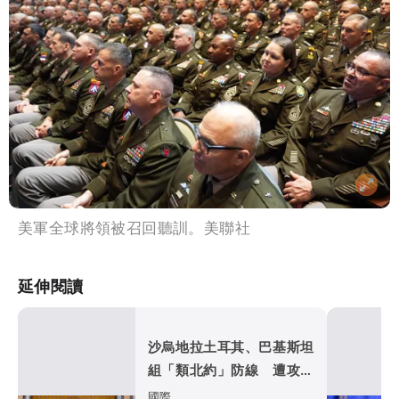
美軍全球將領被召回聽訓。美聯社
延伸閱讀
沙烏地拉土耳其、巴基斯坦
組「類北約」防線 遭攻擊
視同三國開戰
國際