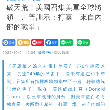
破天荒！美國召集美軍全球將
晚至明下午受影響
颱風白海豚暴風圈縮小 未來強度有減弱
領 川普訓示：打贏「來自內
趨勢
部的戰爭」
設為
贊助
我要
偏好
壹蘋
爆料
2025/10/01 12:04
國際中心
綜合報導
【周恩華／綜合外電】美國自1776年建國以
來，長達249年的歷史中，從未有過在和平時
期，召集所有指揮級將領集中至一處，聆聽總統
訓示的例子。現在，美國總統川普（Donald
Trump）以三軍統帥的身分，對美軍數百名將
領宣示，喚醒戰士精神，打贏一場「來自內部的