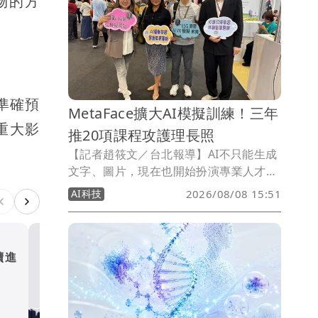
物的方
能準確預
MetaFace擴大AI模擬訓練！三年
重大影
推20項課程攻護理長照
【記者趙筱文／台北報導】AI不只能生成
文字、圖片，現在也開始扮演專業人才的
「陪練員」。由藝人林煒創辦的超級臉股
AI科技
2026/08/08 15:51
份有限公司（MetaFace），將AI導入護
理、長照等專業訓練場景，旗下「Sim
Check（預演）」結合AI動作判讀、語音
辨識及即時評估，讓使用者在真正進入第
續進
涉洩空軍一號機密 前美空
一線前反覆練習；未來三年更規劃推出20
長遭五角大廈停權
項專業課程，進一步跨足急救與防災領
國際
域。