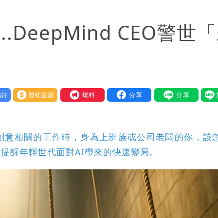
區8校停課不停班
.DeepMind CEO警世
好
贊助壹蘋
我要爆料
與創意相關的工作時，身為上班族或公司老闆的你，該
」提醒年輕世代面對AI帶來的快速變局。