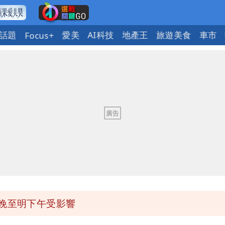
話題
愛美
AI科技
地產王
旅遊美食
車市
Focus+
今晚至明下午受影響
區8校停課不停班
OL哀號：在同事眼前顏面盡失
ap：愛台灣只是發財的口號
今晚至明下午受影響