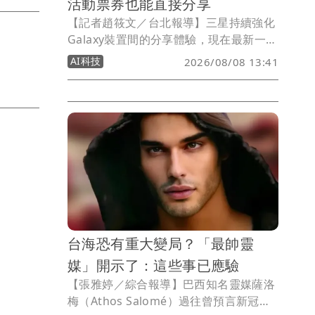
活動票券也能直接分享
【記者趙筱文／台北報導】三星持續強化
Galaxy裝置間的分享體驗，現在最新一波
Quick Share更新還加入Samsung
AI科技
2026/08/08 13:41
Wallet支援，也就是說未來用戶除了照
片、影片與文件外，就連活動票券、登機
證也能直接透過Quick Share傳送給其他
人，出遊分票、分享票券變得更方便。
台海恐有重大變局？「最帥靈
媒」開示了：這些事已應驗
【張雅婷／綜合報導】巴西知名靈媒薩洛
梅（Athos Salomé）過往曾預言新冠肺