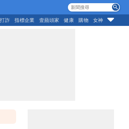
打詐
指標企業
壹蘋頭家
健康
購物
女神
10點強打