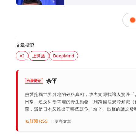
文章標籤
AI
上班族
DeepMind
余平
作者簡介
熱愛挖掘世界各地的破格真相，致力於尋找讓人驚呼「
日常、違反科學常理的野生動物，到跨國法規冷知識（
聞，還是日本又推出了哪些讓你「蛤？」出聲的謎之發
訂閱 RSS
更多文章
|