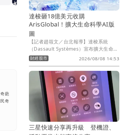
達梭砸18億美元收購
ArisGlobal！擴大生命科學AI版
圖
【記者趙筱文／台北報導】達梭系統
（Dassault Systèmes）宣布擴大生命科
學與AI版圖，已簽署最終協議，計畫以約
財經股市
2026/08/08 14:53
18億美元（約台幣540億元）現金收購AI
原生企業級法規遵循平台業者
ArisGlobal，並視未來多年AI相關營收目
標達成情況，額外支付最高2億美元對
價，意味整體交易規模最高可達20億美
的奇葩
元。
庶民奇
三星快速分享再升級 登機證、