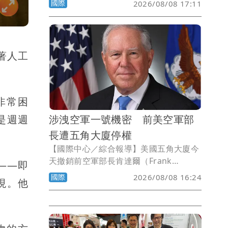
國際
2026/08/08 17:11
災區大致準備好開放義工進入所迎接的第
一個週末，10個市町的志工已經額滿。
隨著人工
非常困
是週週
涉洩空軍一號機密 前美空軍部
長遭五角大廈停權
【國際中心／綜合報導】美國五角大廈今
天撤銷前空軍部長肯達爾（Frank
）——即
Kendall）的機密存取權限，並禁止他擔
國際
2026/08/08 16:24
現。他
任任何敏感職務，指控他向媒體洩漏有關
空軍一號性能的敏感資訊。