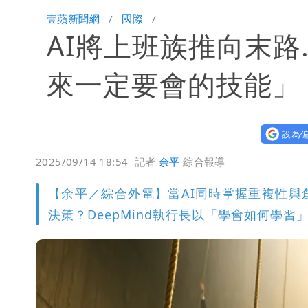
颱風假來了！連江縣明停班課 竹縣山
壹蘋新聞網
國際
AI將上班族推向末路..
來一定要會的技能」
設為偏
2025/09/14 18:54
記者
余平
綜合報導
【余平／綜合外電】當AI同時掌握重複性
決策？DeepMind執行長以「學會如何學習