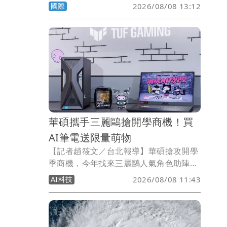
炎及伊莉莎白女王二世逝世而聲名大噪，
國際
2026/08/08 13:12
近日他宣稱，去年底公布的2026年預言2
件事已成真，另一項準備應驗，而他也點
名台海將出現重大變局。
華碩攜手三麗鷗搶開學商機！買
AI筆電送限量萌物
【記者趙筱文／台北報導】華碩搶攻開學
季商機，今年找來三麗鷗人氣角色助陣，
首度攜手Hello Kitty、布丁狗與酷洛米推
AI科技
2026/08/08 11:43
出「潮玩AI開學祭」，三大角色不僅換上
限定潮流造型，還抱著迷你ASUS、TUF
Gaming筆電登場。即日起至9月30日購
買指定產品並完成登錄，可獲得限量聯名