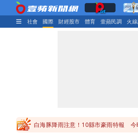
生活
政治
社會
國際
財經股市
體育
壹蘋民調
火線
白海豚降雨注意！10縣市豪雨特報 
颱風假來了！連江縣明停班課 竹縣山
穿中國貨內褲逛街「整件掉出裙底」 
「我是台灣人」胸章竟是中國製 Che
白海豚降雨注意！10縣市豪雨特報 