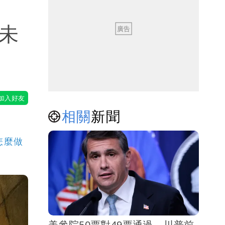
「未
相關
新聞
怎麼做
美參院50票對49票通過 川普前