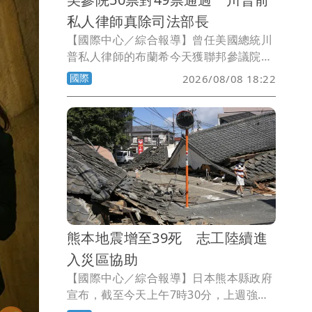
私人律師真除司法部長
【國際中心／綜合報導】曾任美國總統川
普私人律師的布蘭希今天獲聯邦參議院確
認出任司法部長。儘管民主黨對司法部政
國際
2026/08/08 18:22
治化引以為憂，共和黨人對此滿不在乎。
熊本地震增至39死 志工陸續進
入災區協助
【國際中心／綜合報導】日本熊本縣政府
宣布，截至今天上午7時30分，上週強震
的罹難者增加到39人；今天是地震過後，