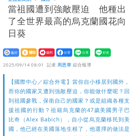
當祖國遭到強敵壓迫 他種出
中哪來勇氣要別人道歉
兆基風暴！前董座李建成移送北檢 是否
了全世界最高的烏克蘭國花向
聲押？交保？複訊後揭曉
慈濟買BNT遭詐10億元 蔡英文：政府
日葵
很多謹慎判斷當時未被理解
誇張！中國借颱風稱對台灣海峽交管 我
設為
贊助
我要
方：違反國際規範嚴厲譴
偏好
壹蘋
爆料
2025/09/14 08:01
記者
周恩華
綜合報導
【國際中心／綜合外電】當你自小移居到國外，
而你的國家又遭到強敵壓迫，你能做什麼呢？回
到祖國參戰，保衛自己的國家？或是組織各種支
援祖國的行動？祖籍烏克蘭的47歲美國男子巴
比奇（Alex Babich），自小從烏克蘭移民到美
國，他已經在美國落地生根了，他選擇的做法是