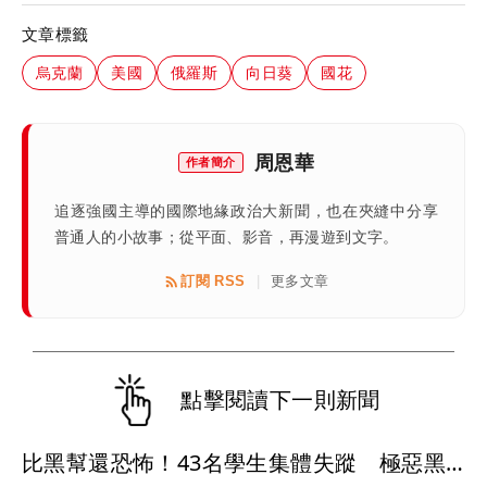
文章標籤
烏克蘭
美國
俄羅斯
向日葵
國花
周恩華
作者簡介
追逐強國主導的國際地緣政治大新聞，也在夾縫中分享
普通人的小故事；從平面、影音，再漫遊到文字。
訂閱 RSS
更多文章
|
點擊閱讀下一則新聞
比黑幫還恐怖！43名學生集體失蹤 極惡黑心政客恐涉「器官」買賣