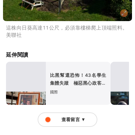
這株向日葵高達11公尺，必須靠樓梯爬上頂端照料。
美聯社
延伸閱讀
比黑幫還恐怖！43名學生
集體失蹤 極惡黑心政客恐
涉「器官」買賣
國際
查看留言 ▼