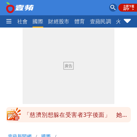
政治
社會
國際
財經股市
體育
壹蘋民調
火線話
慈濟買BNT遭詐10億元 蔡英文：政府
很多謹慎判斷當時未被理解
誇張！中國借颱風稱對台灣海峽交管 我
方：違反國際規範嚴厲譴
抄襲造假當上劍橋大學教授 神鬼級履歷
「攏係假」
陳時中給沈伯洋「3個建議」：別因選市
長變猙獰，否則就跟對手一樣
「慈濟別想躲在受害者3字後面」 她：
10.6億顧問費決策過程在哪
當年缺疫苗缺快篩缺口罩 王鴻薇：陳時
壹蘋新聞網
國際