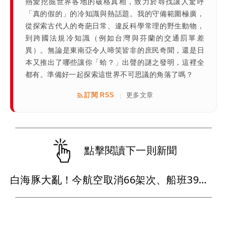
熱愛挖掘世界各地的破格真相，致力於尋找讓人驚呼
「真的假的」的冷知識與熱話題。我的守備範圍極廣，
從探索古代人的奇葩日常、違反科學常理的野生動物，
到跨國法規冷知識（例如台灣與芬蘭的交通罰單差
異）。無論是東南亞令人啼笑皆非的庶民奇聞，還是日
本又推出了哪些讓你「蛤？」出聲的謎之發明，這裡全
都有。準備好一起探索這世界不可思議的角落了嗎？
訂閱 RSS
更多文章
|
點擊閱讀下一則新聞
白海豚大亂！今航空取消66架次、船班39航次停航