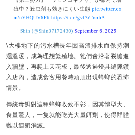
【第三勢力】「ワモンゴキブリ」が都内で増
殖中？殺虫剤も効きにくい生態
pic.twitter.co
m/uYHQUV6FIt
https://t.co/gvf3rTnobA
— Shin (@Shin37172430)
September 6, 2025
\大樓地下的污水槽長年因高溫排水而保持潮
濕溫暖，成為理想繁殖地。牠們會沿著裂縫進
入牆壁，再爬上天花板，最後透過燈具縫隙鑽
入店內，造成食客用餐時頭頂出現蟑螂的恐怖
情景。
傳統毒餌對這種蟑螂收效不彰，因其體型大、
食量驚人，一隻就能吃光大量餌劑，使得群體
難以連鎖消滅。