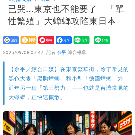
已哭...東京也不能要了 「單
家-1」 9歲兒捲入海裡消失了
買BNT遭詐10億元 王尚智疑「慈濟決
性繁殖」大蟑螂攻陷東日本
策高層牽涉其中」才不提告
「我是台灣人」胸章竟是中國製
Cheap：愛台灣只是發財的口號
設為
贊助
我要
偏好
壹蘋
爆料
2025/09/08 07:47
記者
余平
綜合報導
【余平／綜合日媒】在東京繁華街，除了常見的
黑色大隻「黑胸蟑螂」和小型「德國蟑螂」外，
近年另一種「第三勢力」——也就是台灣常見的
大蟑螂，正快速擴散。