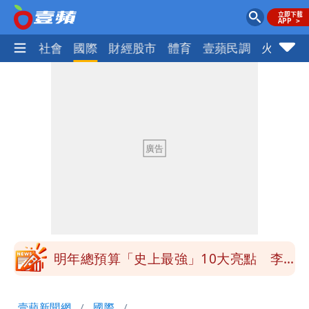
政治
社會
國際
財經股市
體育
壹蘋民調
火線話
買BNT遭詐10億元 王尚智疑「慈濟決
策高層牽涉其中」才不提告
「我是台灣人」胸章竟是中國製
Cheap：愛台灣只是發財的口號
白海豚降雨注意！10縣市豪雨特報 今
晚至明下午受影響
白海豚逼近！淡江大橋21時封閉機車道
明年總預算「史上最強」10大亮點 李
慧芝：今年的送立院345天還在審
影片｜颱風接近硬闖海邊觀浪「4口
壹蘋新聞網
國際