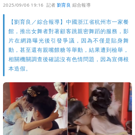
偏好
壹蘋
爆料
2025/09/06 19:16
記者
劉育良
綜合報導
析對台影響
方志友、楊銘威真的離婚了！全聲明曝光
【劉育良／綜合報導】中國浙江省杭州市一家餐
「無法再做情人」
館，推出女舞者對著顧客跳親密舞蹈的服務，影
片在網路曝光後引發爭議，因為不僅是貼身舞
動，甚至還有親嘴餵糖等舉動，結果遭到檢舉，
相關機關調查後確認沒有色情問題，因為宣傳根
本造假。