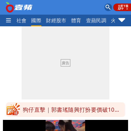
政治
社會
國際
財經股市
體育
壹蘋民調
火線話
大爆發！3颱風+1熱帶低壓 專家逐一分
析對台影響
方志友、楊銘威真的離婚了！全聲明曝光
「無法再做情人」
「南卡」最快今生成 挑戰4颱同框！1
週雨越下越大
姜厚任女友小一寄明信片牽起情緣 鍵盤
柯南揪5破綻
狗仔直擊｜郭書瑤隨興打扮要價破10
萬 素顏進擊新生活圈（壹蘋10點強
騙慈濟10億！無良女律師曾宣導反詐