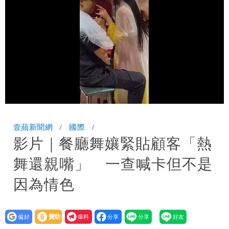
打）
嗆被害者「愚痴」超諷刺
鄭朝方曬3人合照 網友一看秒懂：竹北
接班人「終於有消息了」
台玻夫人長子最後9年很痛苦 親友批徐
莉玲「冷血媽媽」
35歲早餐不吃鐵板麵？釣出一票人點
頭 辦公室全是「1聲音」
班鐵翔誇姜厚任女友跟他學演戲表現優
Loaded
:
Unmute
77.01%
異 網笑：老師好像提油救火了
「民進黨有她裸照？」黃智賢回嗆：國民
壹蘋新聞網
國際
影片｜餐廳舞孃緊貼顧客「熱
黨墮落還不准人說
13子女擠10坪屋 媽傳返家：我很愛孩
舞還親嘴」 一查喊卡但不是
子...請還我們平靜
氣象女神累了？白海豚報成「白沙屯」
因為情色
本尊：懊惱到現在
陳時中選前夜「淋雨道歉」 王必勝認：
設為
贊助
我要
已知輸了…無奈又不平
大爆發！3颱風+1熱帶低壓 專家逐一分