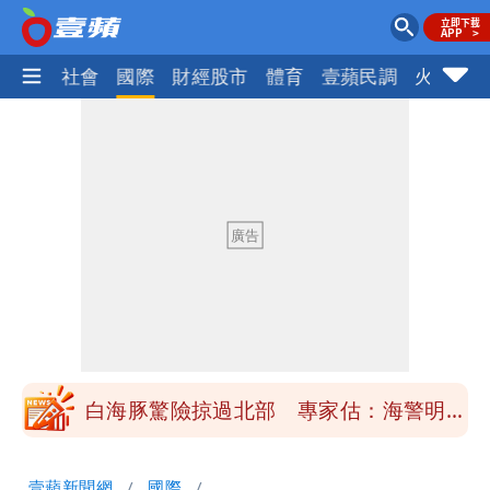
政治
社會
國際
財經股市
體育
壹蘋民調
火線話
「楊承勳」名字終於公開！被害人父淚喊
「終於能交代」 捐500萬獎學金延續愛
白海豚颱風逼近！鄭明典示警「恐遇黑潮
變強」 路徑分歧藏警訊：不利強度維持
高希均辭世享耆壽90歲 畢生推動閱讀
與進步觀念
內馬爾開到「寶可夢神包」後徹底入坑
砸重金再買一整桌卡盒
白海豚驚險掠過北部 專家估：海警明發
布 陸警可能相對低
「楊承勳」名字終於公開！被害人父淚喊
壹蘋新聞網
國際