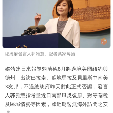
總統府發言人郭雅慧。記者葉家瑋攝
媒體連日來報導賴清德8月將過境美國紐約與
德州，出訪巴拉圭、瓜地馬拉及貝里斯中南美
3友邦，不過總統府昨天對此正式否認，發言
人郭雅慧指考量近日南部風災復原、對等關稅
及區域情勢等因素，賴近期暫無海外訪問之安
排。