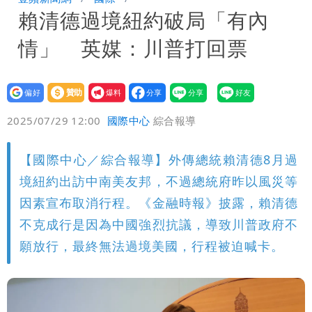
賴清德過境紐約破局「有內
「終於能交代」 捐500萬獎學金延續愛
白海豚颱風逼近！鄭明典示警「恐遇黑潮
情」 英媒：川普打回票
變強」 路徑分歧藏警訊：不利強度維持
設為
贊助
我要
偏好
壹蘋
爆料
2025/07/29 12:00
國際中心
綜合報導
【國際中心／綜合報導】外傳總統賴清德8月過
境紐約出訪中南美友邦，不過總統府昨以風災等
因素宣布取消行程。《金融時報》披露，賴清德
不克成行是因為中國強烈抗議，導致川普政府不
願放行，最終無法過境美國，行程被迫喊卡。