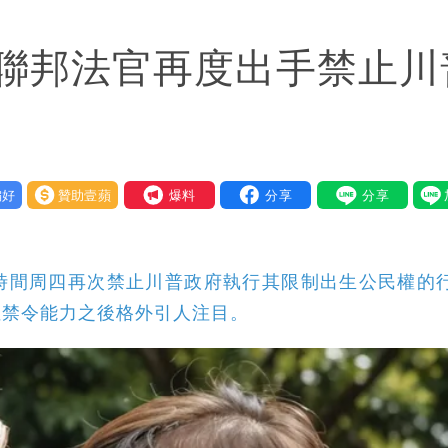
「終於能交代」 捐500萬獎學金延續愛
聯邦法官再度出手禁止川
潮變強」 路徑分歧藏警訊：不利強度維持
好
贊助壹蘋
我要爆料
時間周四再次禁止川普政府執行其限制出生公民權的
性禁令能力之後格外引人注目。