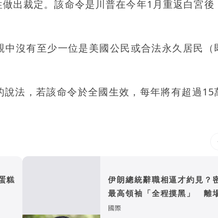
性做出裁定。該命令是川普在今年1月重返白宮後
親中沒有至少一位是美國公民或合法永久居民（
的說法，若該命令於全國生效，每年將有超過15
蛋糕
伊朗總統辭職相逼才約見？
最高領袖「全程摸黑」 離
幕僚：真是本人？
國際