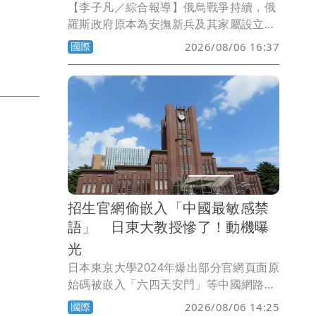
【李子凡／綜合報導】俄烏戰爭持續，俄
羅斯政府原本為安撫新兵及其家屬設立的
陣亡撫恤制度，如今卻被不法分子盯上。
國際
2026/08/06 16:37
美國CNN報導，俄國近年接連爆出所謂
「黑寡婦」騙局，部分女性專門鎖定孤
兒、無親屬或處境弱勢的男性，迅速結婚
後將丈夫送上前線，一旦對方陣亡，便以
法定最近親屬身分領取高額補償。
招生官網偷嵌入「中國最敏感禁
語」 日東大教授慘了！動機曝
光
日本東京大學2024年爆出部分官網頁面原
始碼被嵌入「六四天安門」等中國網路敏
感關鍵字，疑似利用中國網路審查機制，
國際
2026/08/06 14:25