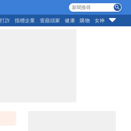
打詐
指標企業
壹蘋頭家
健康
購物
女神
10點強打