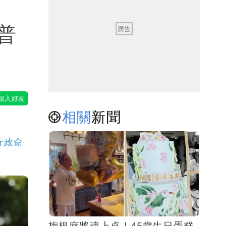
普
相關
新聞
行政命
梅根麻將魂上桌！45歲生日蛋糕