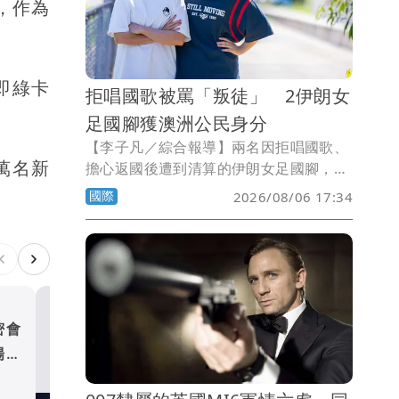
，作為
即綠卡
拒唱國歌被罵「叛徒」 2伊朗女
足國腳獲澳洲公民身分
【李子凡／綜合報導】兩名因拒唱國歌、
萬名新
擔心返國後遭到清算的伊朗女足國腳，已
在澳洲展開新人生。34歲的拉梅扎尼薩德
國際
2026/08/06 17:34
（Atefeh Ramezanisadeh）與22歲的帕
桑迪德（Fatemeh Pasandideh），周三
在昆士蘭州布里斯本宣誓入籍，正式取得
澳洲公民身分。
密會
川普駁斥彈藥短缺報導 稱
場問
有大量庫存
國際