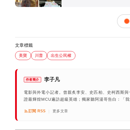
文章標籤
美寶
川普
出生公民權
李子凡
作者簡介
電影與外電小記者。曾親炙李安、史匹柏、史柯西斯與
證最輝煌MCU遍訪超級英雄；獨家聽阿湯哥告白：「
訂閱 RSS
更多文章
|