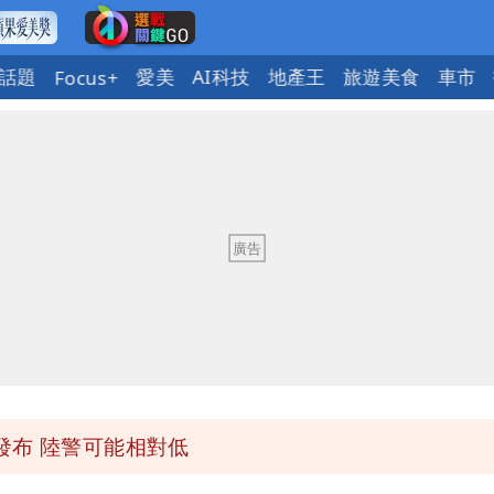
話題
愛美
AI科技
地產王
旅遊美食
車市
Focus+
「終於能交代」 捐500萬獎學金延續愛
潮變強」 路徑分歧藏警訊：不利強度維持
與進步觀念
 砸重金再買一整桌卡盒
發布 陸警可能相對低