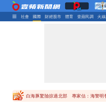
生活
政治
社會
國際
財經股市
體育
壹蘋民調
火線
「楊承勳」名字終於公開！被害人父淚喊
白海豚颱風逼近！鄭明典示警「恐遇黑
高希均辭世享耆壽90歲 畢生推動閱讀
內馬爾開到「寶可夢神包」後徹底入坑
白海豚驚險掠過北部 專家估：海警明