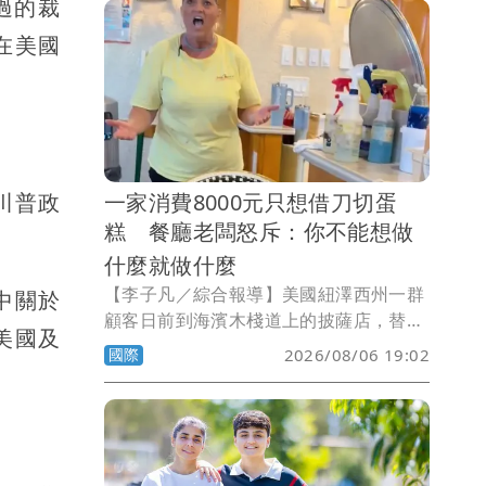
過的裁
在美國
一家消費8000元只想借刀切蛋
川普政
糕 餐廳老闆怒斥：你不能想做
什麼就做什麼
【李子凡／綜合報導】美國紐澤西州一群
中關於
顧客日前到海濱木棧道上的披薩店，替5
美國及
歲男童慶祝生日，沒想到用餐後向店家借
國際
2026/08/06 19:02
刀切蛋糕，竟遭老闆當場怒斥。雙方爭執
影片曝光後迅速在社群媒體瘋傳，也引發
網友對店家處理方式的激烈討論。