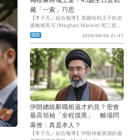
藏「一索」巧思
【李子凡／綜合報導】英國哈利王子的老
婆梅根馬可 (Meghan Markle) 周二迎來
45歲生日，不僅在社群平台分享自己躍入
國際
2026/08/06 21:47
戶外泳池的照片，感謝粉絲送上祝福，好
友更特別準備一款以麻將為主題的雙層蛋
糕，向她長年熱愛的休閒活動致敬。
伊朗總統辭職相逼才約見？密會
最高領袖「全程摸黑」 離場問
幕僚：真是本人？
【李子凡／綜合報導】伊朗神祕莫測的最