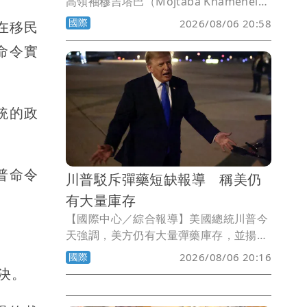
高領袖穆吉塔巴（Mojtaba Khamenei）
行蹤極度隱密，就連伊朗總統裴澤斯基安
國際
2026/08/06 20:58
，在移民
（Masoud Pezeshkian），也不確定自
命令實
己是否真的曾在一輛昏暗轎車後座與他單
獨會面。
統的政
普命令
川普駁斥彈藥短缺報導 稱美仍
有大量庫存
【國際中心／綜合報導】美國總統川普今
天強調，美方仍有大量彈藥庫存，並揚言
追究散布美國彈藥短缺說法者的法律責
國際
2026/08/06 20:16
任。
決。