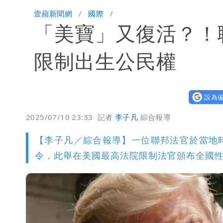
「楊承勳」名字終於公開！被害人父淚喊
壹蘋新聞網
國際
「美寶」又復活？！
白海豚颱風逼近！鄭明典示警「恐遇黑
限制出生公民權
設為偏
2025/07/10 23:33
記者
李子凡
綜合報導
【李子凡／綜合報導】一位聯邦法官於當地
令，此舉在美國最高法院限制法官頒布全國