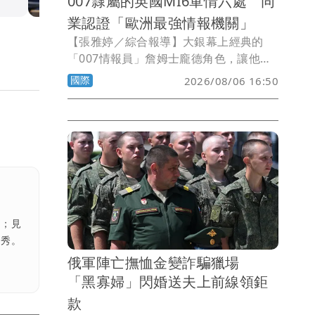
007隸屬的英國MI6軍情六處 同
業認證「歐洲最強情報機關」
【張雅婷／綜合報導】大銀幕上經典的
「007情報員」詹姆士龐德角色，讓他隸
屬的英國「軍情六處」（MI6）名滿天
國際
2026/08/06 16:50
下。根據一項調查，來自歐洲25個國家約
60名受訪從業人員認為，歐洲各情報安全
機關之中，MI6整體能力最佳，可謂歐洲
最強大的對外情報機關。
熟；見
境秀。
俄軍陣亡撫恤金變詐騙獵場
「黑寡婦」閃婚送夫上前線領鉅
款