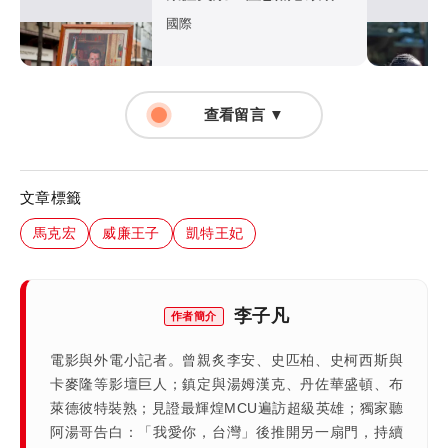
涉「器官」買賣
國際
查看留言 ▼
文章標籤
馬克宏
威廉王子
凱特王妃
李子凡
作者簡介
電影與外電小記者。曾親炙李安、史匹柏、史柯西斯與
卡麥隆等影壇巨人；鎮定與湯姆漢克、丹佐華盛頓、布
萊德彼特裝熟；見證最輝煌MCU遍訪超級英雄；獨家聽
阿湯哥告白：「我愛你，台灣」後推開另一扇門，持續