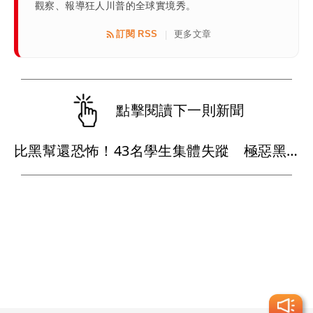
觀察、報導狂人川普的全球實境秀。
訂閱 RSS
更多文章
|
點擊閱讀下一則新聞
比黑幫還恐怖！43名學生集體失蹤 極惡黑心政客恐涉「器官」買賣