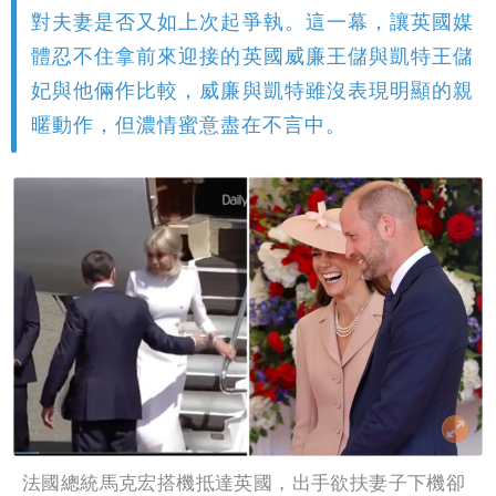
對夫妻是否又如上次起爭執。這一幕，讓英國媒
體忍不住拿前來迎接的英國威廉王儲與凱特王儲
妃與他倆作比較，威廉與凱特雖沒表現明顯的親
暱動作，但濃情蜜意盡在不言中。
法國總統馬克宏搭機抵達英國，出手欲扶妻子下機卻