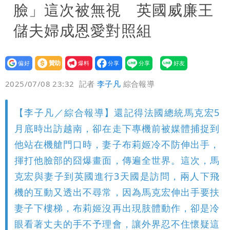
臉」這次被無視 英國威廉王
儲夫婦成恩愛對照組
設為
贊助
我要
偏好
壹蘋
爆料
2025/07/08 23:32
記者
李子凡
綜合報導
【李子凡／綜合報導】還記得法國總統馬克宏5
月底時出訪越南，卻在走下專機前被媒體捕捉到
他站在機艙門口時，妻子布莉姬冷不防伸出手，
揮打他臉部的囧爆畫面，傳遍全世界。這次，馬
克宏與妻子到英國進行3天國是訪問，兩人下飛
機的互動又透出不尋常，因為馬克宏伸出手要扶
妻子下樓梯，布莉姬沒再出現肢體動作，卻是冷
眼看著丈夫的手不予理會，讓外界忍不住懷疑這