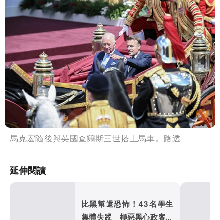
馬克宏隨後與英國查爾斯三世搭上馬車。路透
延伸閱讀
比黑幫還恐怖！43名學生
集體失蹤 極惡黑心政客恐