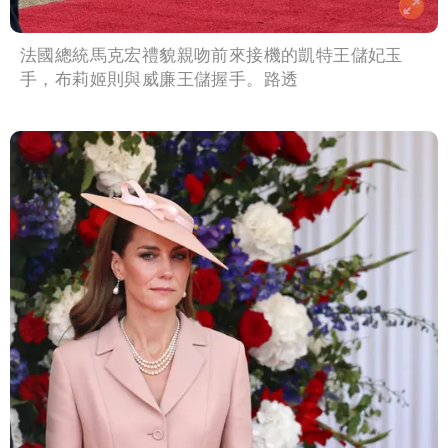
法國總統馬克宏禮貌親吻前來接機的凱特王儲妃玉
手，布莉姬則與威廉王儲握手。路透