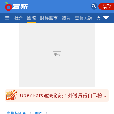
政治
社會
國際
財經股市
體育
壹蘋民調
火線話
為何她能騙到慈濟？陳昱瑄背景超硬 當
過政府法律顧問
白海豚增強了！首波海警範圍曝光
慈濟遭詐｜他斥：擋疫苗首惡想洗成功臣
「當台灣人金魚腦？」
肥大叔猝逝！競爭對手「丟丟妹」13字
悼念
Uber Eats違法偷錢！外送員得自己檢
舉 停用誰負責？
「民間買到1500萬劑BNT補疫苗缺
壹蘋新聞網
國際