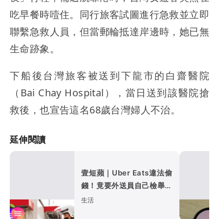
吃早餐時噎住。同行旅客試圖進行急救並立即
聯繫急救人員，但當郵輪抵達岸邊時，她已無
生命跡象。
下船後台灣旅客被送到下龍市的白齋醫院
（Bai Chay Hospital），當日送到該醫院搶
救後，也宣告這名68歲台灣婦人不治。
延伸閱讀
壹短蘋｜Uber Eats違法偷
錢！竟要外送員自己檢舉
停用帳號誰負責？
生活