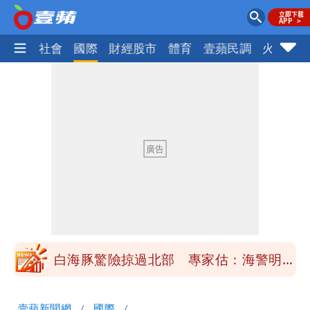
政治
社會
國際
財經股市
體育
壹蘋民調
火線話
「楊承勳」名字終於公開！被害人父淚喊
「終於能交代」 捐500萬獎學金延續愛
白海豚颱風逼近！鄭明典示警「恐遇黑潮
變強」 路徑分歧藏警訊：不利強度維持
高希均辭世享耆壽90歲 畢生推動閱讀
與進步觀念
內馬爾開到「寶可夢神包」後徹底入坑
砸重金再買一整桌卡盒
白海豚驚險掠過北部 專家估：海警明發
布 陸警可能相對低
「楊承勳」名字終於公開！被害人父淚喊
壹蘋新聞網
國際