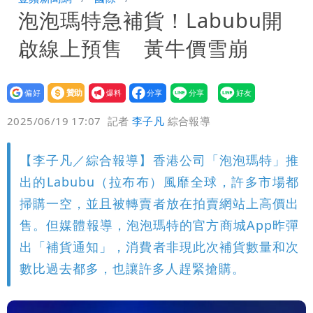
泡泡瑪特急補貨！Labubu開
「終於能交代」 捐500萬獎學金延續愛
白海豚颱風逼近！鄭明典示警「恐遇黑潮
啟線上預售 黃牛價雪崩
變強」 路徑分歧藏警訊：不利強度維持
設為
贊助
我要
偏好
壹蘋
爆料
2025/06/19 17:07
記者
李子凡
綜合報導
【李子凡／綜合報導】香港公司「泡泡瑪特」推
出的Labubu（拉布布）風靡全球，許多市場都
掃購一空，並且被轉賣者放在拍賣網站上高價出
售。但媒體報導，泡泡瑪特的官方商城App昨彈
出「補貨通知」，消費者非現此次補貨數量和次
數比過去都多，也讓許多人趕緊搶購。