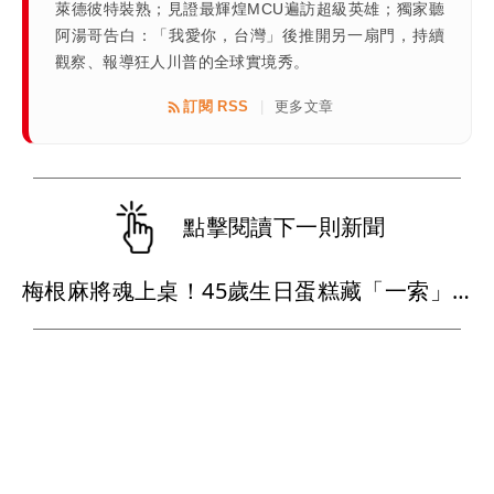
萊德彼特裝熟；見證最輝煌MCU遍訪超級英雄；獨家聽
阿湯哥告白：「我愛你，台灣」後推開另一扇門，持續
觀察、報導狂人川普的全球實境秀。
訂閱 RSS
更多文章
|
點擊閱讀下一則新聞
梅根麻將魂上桌！45歲生日蛋糕藏「一索」巧思