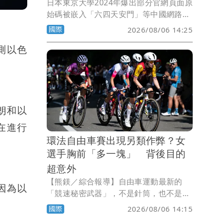
日本東京大學2024年爆出部分官網頁面原
始碼被嵌入「六四天安門」等中國網路敏
感關鍵字，疑似利用中國網路審查機制，
國際
2026/08/06 14:25
阻止中國學生取得招生資訊。事件曝光
測以色
後，東京大學展開內部調查。校方4日宣
布，涉案的60多歲教授遭處停職3天的懲
戒處分。
伊朗和以
在進行
環法自由車賽出現另類作弊？女
選手胸前「多一塊」 背後目的
超意外
【熊鎂／綜合報導】自由車運動最新的
因為以
「競速秘密武器」，不是針筒，也不是禁
藥，而是一件運動胸罩。女子環法自由車
國際
2026/08/06 14:15
賽近日爆出「胸罩作弊」爭議，有車隊指