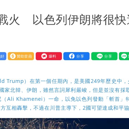
期 要改到8/30壓軸登場
戰火 以色列伊朗將很快
好康
因！2材質夏天別穿
歲零修圖真實狀態曝光
好
贊助壹蘋
我要爆料
d Trump）在第一個任期內，是美國249年歷史中，
對國家北韓、伊朗，雖然言詞犀利嚴峻，但是並沒有採
li Khamenei）一命，以免以色列發動「斬首」
方互相轟擊，不過在川普主導下，2國可望達成和平