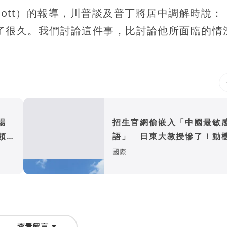
Scott）的報導，川普談及普丁將居中調解時說：
了很久。我們討論這件事，比討論他所面臨的情
獵場
招生官網偷嵌入「中國最敏
領鉅
語」 日東大教授慘了！動
光
國際
查看留言 ▼