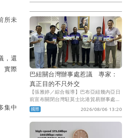
控，部分女性選手疑似利用加厚襯墊改變
身形，在計時賽中取得競賽優勢。
前所未
議，還
。實際
巴紐關台灣辦事處惹議 專家：
真正目的不只外交
【張雅婷／綜合報導】巴布亞紐幾內亞日
前宣布關閉台灣駐莫士比港貿易辦事處，
引發各界關注。專家指出，此舉從外交角
容多集中
國際
2026/08/06 13:20
度來看令人費解，但若從近月巴紐與中國
頻繁深化經貿合作的動向觀察，關閉辦事
處更像是向北京釋出善意，為擴大雙邊合
作鋪路。