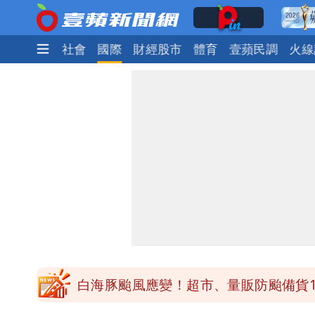
生活
政治
社會
國際
財經股市
體育
壹蘋民調
火線
純棉衣物吸汗「臭到想丟」 內行曝原
王祖賢息影22年罕見現身機場 59
白海豚颱風影響！北捷活動延期一週 
苦苓拋震撼中國歷史言論！指唐朝根本
白海豚颱風應變！超市、量販防颱備貨1