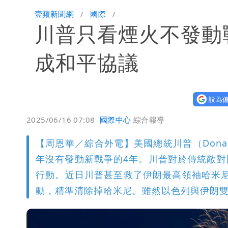
颱風白海豚攪局！淡水漁人碼頭煙火秀延
壹蘋新聞網
國際
川普只看煙火不發動
星巴克聯名泡泡瑪特！星冰樂可拿免費
純棉衣物吸汗「臭到想丟」 內行曝原
成和平協議
王祖賢息影22年罕見現身機場 59
設為偏
2025/06/16 07:08
國際中心
綜合報導
【周恩華／綜合外電】美國總統川普（Donal
年沒有發動新戰爭的4年。川普對於傳統敵
行動。近日川普甚至救了伊朗最高領袖哈米尼（A
動，精準清除掉哈米尼。雖然以色列與伊朗雙