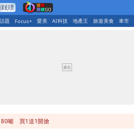
話題
愛美
AI科技
地產王
旅遊美食
車市
Focus+
因！2材質夏天別穿
歲零修圖真實狀態曝光
貓空纜車、小巨蛋全面戒備
不存在 再度被嗆：李白、杜甫用鮮卑文寫詩？
80噸 買1送1開搶