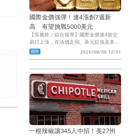
國際金價強彈！連4漲創7週新
高 有望挑戰5000美元
【張雅婷／綜合報導】國際金價連4個交
易日上漲，在油價走弱、美元貶值及美國
公債殖利率下滑等因素推升下，現貨金價
國際
2026/08/06 12:51
一度攀上7週高點。市場分析師指出，金
價下一步有望挑戰每盎司5000美元。
一根辣椒讓345人中招！美27州