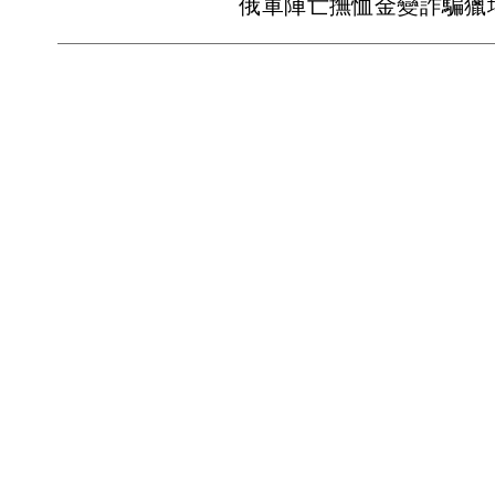
俄軍陣亡撫恤金變詐騙獵