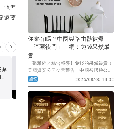
「他準
況還要
你家有嗎？中國製路由器被爆
「暗藏後門」 網：免錢果然最
貴
【張雅婷／綜合報導】免錢的果然最貴！
感禁
環法自由車賽出現另類作弊
美國資安公司今天警告，中國智博通公司
製造的20多款路由器暗藏後門，能讓有心
機曝
選手胸前「多一塊」 背後
國際
2026/08/06 13:02
人暗中入侵其他裝置，估計全球共有10萬
超意外
國際
台，有些甚至以贈送免費網路流量吸引顧
客購買。