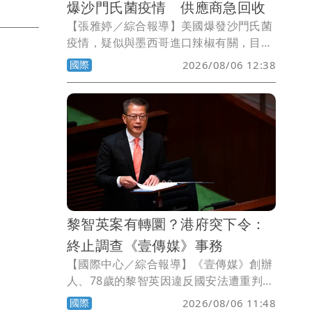
爆沙門氏菌疫情 供應商急回收
【張雅婷／綜合報導】美國爆發沙門氏菌
疫情，疑似與墨西哥進口辣椒有關，目前
已擴及27州，造成345人感染。由於問題
國際
2026/08/06 12:38
辣椒曾供應給Chipotle、QDOBA等連鎖
墨西哥餐廳，業者已緊急回收產品。
黎智英案有轉圜？港府突下令：
終止調查《壹傳媒》事務
【國際中心／綜合報導】《壹傳媒》創辦
人、78歲的黎智英因違反國安法遭重判20
年，不過香港當局突然宣布，由於《壹傳
國際
2026/08/06 11:48