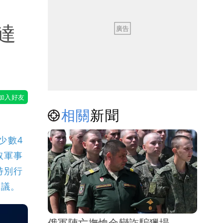
達
相關
新聞
少數4
取軍事
特別行
協議。
俄軍陣亡撫恤金變詐騙獵場