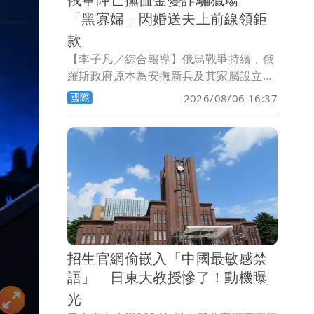
「黑寡婦」閃婚送夫上前線領鉅
款
【李子凡／綜合報導】俄烏戰爭持續，俄
羅斯政府原本為安撫新兵及其家屬設立的
陣亡撫恤制度，如今卻被不法分子盯上。
國際
2026/08/06 16:37
美國CNN報導，俄國近年接連爆出所謂
「黑寡婦」騙局，部分女性專門鎖定孤
兒、無親屬或處境弱勢的男性，迅速結婚
後將丈夫送上前線，一旦對方陣亡，便以
法定最近親屬身分領取高額補償。
招生官網偷嵌入「中國最敏感禁
語」 日東大教授慘了！動機曝
光