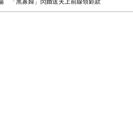
場 「黑寡婦」閃婚送夫上前線領鉅款