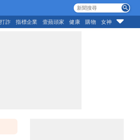
打詐
指標企業
壹蘋頭家
健康
購物
女神
10點強打