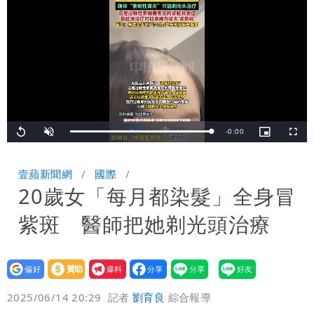
很多謹慎判斷當時未被理解
陳時中給沈伯洋「3個建議」：別因選市
長變猙獰，否則就跟對手一樣
Remaining
-
0:00
Loaded
:
Replay
Unmute
Picture-
Fullsc
100.00%
in-
Picture
TimeÂ
壹蘋新聞網
國際
20歲女「每月都染髮」全身冒
紫斑 醫師把她剃光頭治療
設為
贊助
我要
偏好
壹蘋
爆料
2025/06/14 20:29
記者
劉育良
綜合報導