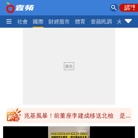
政治
社會
國際
財經股市
體育
壹蘋民調
火線話
慈濟買BNT遭詐10億元 蔡英文：政府
很多謹慎判斷當時未被理解
陳時中給沈伯洋「3個建議」：別因選市
長變猙獰，否則就跟對手一樣
「慈濟別想躲在受害者3字後面」 她：
10.6億顧問費決策過程在哪
當年缺疫苗缺快篩缺口罩 王鴻薇：陳時
中哪來勇氣要別人道歉
兆基風暴！前董座李建成移送北檢 是否
聲押？交保？複訊後揭曉
慈濟買BNT遭詐10億元 蔡英文：政府