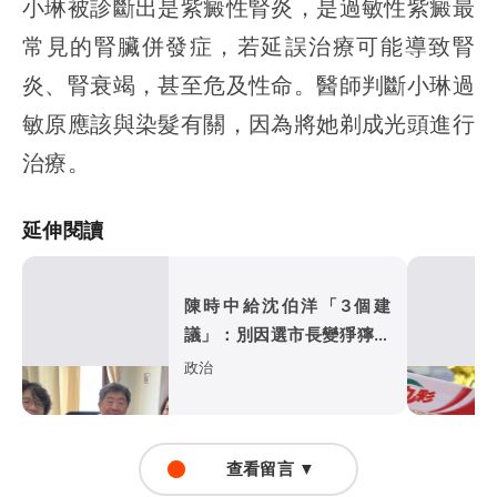
小琳被診斷出是紫癜性腎炎，是過敏性紫癜最
常見的腎臟併發症，若延誤治療可能導致腎
炎、腎衰竭，甚至危及性命。醫師判斷小琳過
敏原應該與染髮有關，因為將她剃成光頭進行
治療。
延伸閱讀
陳時中給沈伯洋「3個建
議」：別因選市長變猙獰，
否則就跟對手一樣
政治
查看留言 ▼