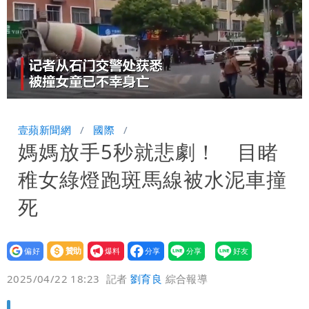
Remaining
-
0:00
Loaded
:
Replay
Unmute
Picture-
Fullsc
100.00%
in-
Picture
TimeÂ
壹蘋新聞網
國際
媽媽放手5秒就悲劇！ 目睹
稚女綠燈跑斑馬線被水泥車撞
死
設為
贊助
我要
偏好
壹蘋
爆料
2025/04/22 18:23
記者
劉育良
綜合報導