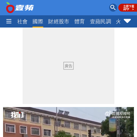
政治
社會
國際
財經股市
體育
壹蘋民調
火線話