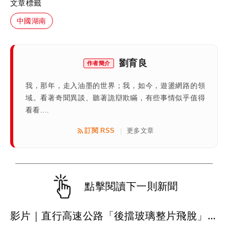
文章標籤
中國湖南
劉育良
作者簡介
我，那年，走入油墨的世界；我，如今，遊盪網路的領
域。看著奇聞異談、聽著詭辯欺瞞，有些事情似乎值得
看看....
訂閱 RSS
更多文章
|
點擊閱讀下一則新聞
影片｜直行高速公路「後擋玻璃整片飛脫」 後車慘遭比亞迪擊落