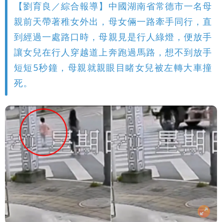
【劉育良／綜合報導】中國湖南省常德市一名母
親前天帶著稚女外出，母女倆一路牽手同行，直
到經過一處路口時，母親見是行人綠燈，便放手
讓女兒在行人穿越道上奔跑過馬路，想不到放手
短短5秒鐘，母親就親眼目睹女兒被左轉大車撞
死。