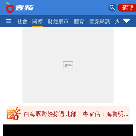
政治
社會
國際
財經股市
體育
壹蘋民調
火線話
「楊承勳」名字終於公開！被害人父淚喊
「終於能交代」 捐500萬獎學金延續愛
白海豚颱風逼近！鄭明典示警「恐遇黑潮
變強」 路徑分歧藏警訊：不利強度維持
高希均辭世享耆壽90歲 畢生推動閱讀
與進步觀念
內馬爾開到「寶可夢神包」後徹底入坑
砸重金再買一整桌卡盒
白海豚驚險掠過北部 專家估：海警明發
布 陸警可能相對低
「楊承勳」名字終於公開！被害人父淚喊