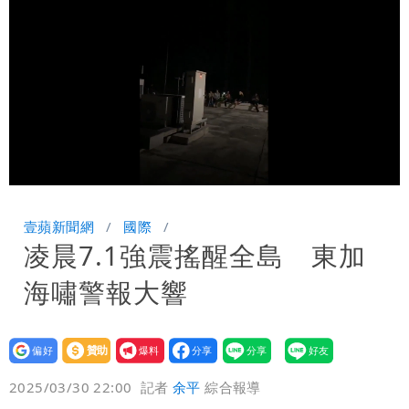
「終於能交代」 捐500萬獎學金延續愛
白海豚颱風逼近！鄭明典示警「恐遇黑潮
變強」 路徑分歧藏警訊：不利強度維持
Loaded
:
Unmute
100.00%
壹蘋新聞網
國際
凌晨7.1強震搖醒全島 東加
海嘯警報大響
設為
贊助
我要
偏好
壹蘋
爆料
2025/03/30 22:00
記者
余平
綜合報導