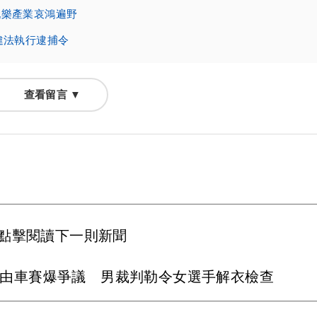
玩樂產業哀鴻遍野
違法執行逮捕令
查看留言 ▼
點擊閱讀下一則新聞
自由車賽爆爭議 男裁判勒令女選手解衣檢查