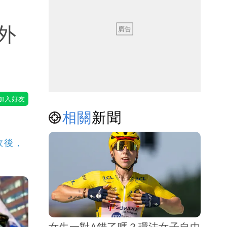
外
相關
新聞
敗後，
女生一對A錯了嗎？環法女子自由