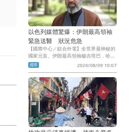
（John Thune）今天採取行動，推動為
加密貨幣創建監管框架的重大法案。一旦
通過，這將標誌著美國總統川普及加密貨
幣業的巨大勝利。
以色列媒體驚爆：伊朗最高領袖
緊急送醫 狀況危急
【國際中心／綜合外電】全世界最神秘的
國家元首、伊朗最高領袖穆吉塔巴．哈米
尼（Mojtaba Khamenei）自上位以來，
國際
2026/08/09 10:07
從未公開露面，連伊朗外交部長阿拉奇
（Abbas Araghchi）也坦承，還沒見過
他本人。對此，以色列媒體驚爆，穆吉塔
巴事實上健康狀況堪憂，日前因病情嚴
重，被緊急送醫治療中。