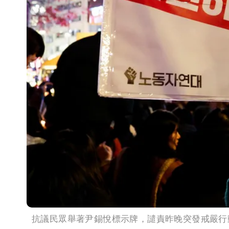
抗議民眾舉著尹錫悅標示牌，譴責昨晚突發戒嚴行