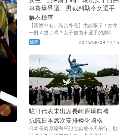
車賽爆爭議 男裁判勒令女選手
解衣檢查
【國際中心／綜合外電】太誇張了！女生
一對Ａ錯了嗎？女子自由車選手的胸型尺
寸也會影響競賽成績嗎？自由車界頂級賽
國際
2026/08/09 14:15
事環法女子自由車賽（Tour de France
Femmes）傳出爭議事件，主辦單位為了
檢查身材較瘦的參賽選手是否在車衣內暗
藏「胸部整流罩（Chest Fairing）」，
藉以降低風阻獲得競爭優勢，竟然要求較
瘦的女子選手在室外解衣，以供男性裁判
檢查！
駐日代表未出席長崎原爆典禮
抗議日本席次安排矮化國格
日本長崎原爆和平紀念典禮今天舉行，駐