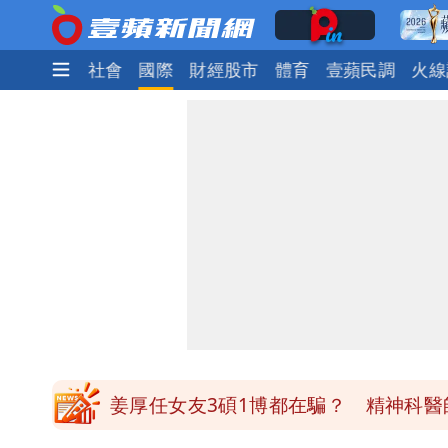
生活
政治
社會
國際
財經股市
體育
壹蘋民調
火線
離核戰更近？美軍擬鬆綁川普動用戰術
有人利用「上人」掏空慈濟？ 張景森提
台北今天竟沒颱風假 沈伯洋競選總幹
姜厚任自爆「和女友前夫是好友」 駁
姜厚任女友3碩1博都在騙？ 精神科