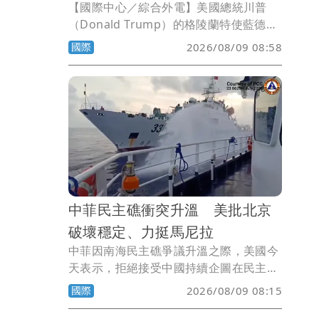
【國際中心／綜合外電】美國總統川普
（Donald Trump）的格陵蘭特使藍德瑞
（Jeff Landry）宣布，格陵蘭明年就有可
國際
2026/08/09 08:58
能開始生產石油；川普的好友石油大亨史
維茲（Larry Swets）特別成立了「格陵
蘭能源」（Greenland Energy）公司，
還派出貨輪將裝滿探勘設備的貨櫃運 到格
陵蘭。看來美國真的準備要在格陵蘭開挖
石油了，不過，最根本的問題是，格陵蘭
政府根本就沒同意要在格陵蘭挖石油啊。
中菲民主礁衝突升溫 美批北京
破壞穩定、力挺馬尼拉
中菲因南海民主礁爭議升溫之際，美國今
天表示，拒絕接受中國持續企圖在民主礁
強推具有破壞穩定性質的「國家級自然保
國際
2026/08/09 08:15
護區」，並剝奪菲律賓漁民進入傳統漁場