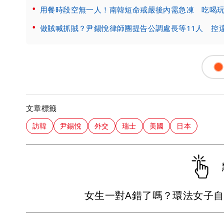
用餐時段空無一人！南韓短命戒嚴後內需急凍 吃喝
做賊喊抓賊？尹錫悅律師團提告公調處長等11人 控
文章標籤
訪韓
尹錫悅
外交
瑞士
美國
日本
女生一對A錯了嗎？環法女子