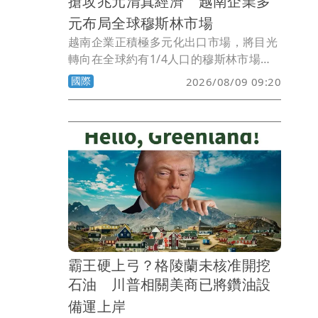
搶攻兆元清真經濟 越南企業多
元布局全球穆斯林市場
越南企業正積極多元化出口市場，將目光
轉向在全球約有1/4人口的穆斯林市場。
許多食品與製造業為申請清真認證而升級
國際
2026/08/09 09:20
製造過程；部分省分也正加強穆斯林友善
的觀光旅遊與服務，鎖定「清真經濟」。
霸王硬上弓？格陵蘭未核准開挖
石油 川普相關美商已將鑽油設
備運上岸