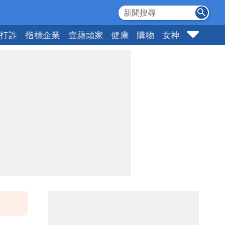
打詐
指標企業
壹蘋頭家
健康
購物
女神
10點強打