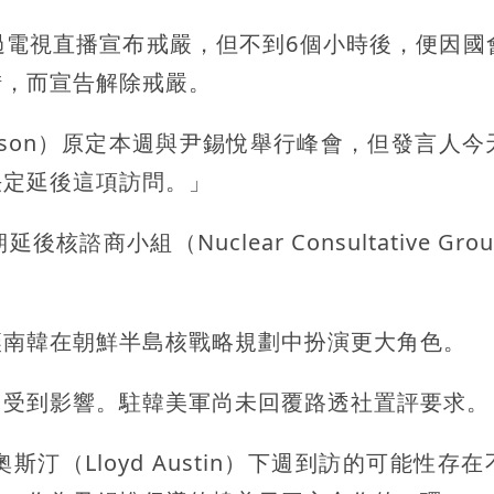
過電視直播宣布戒嚴，但不到6個小時後，便因國
措，而宣告解除戒嚴。
ersson）原定本週與尹錫悅舉行峰會，但發言人
決定延後這項訪問。」
小組（Nuclear Consultative Gro
讓南韓在朝鮮半島核戰略規劃中扮演更大角色。
習受到影響。駐韓美軍尚未回覆路透社置評要求。
（Lloyd Austin）下週到訪的可能性存在