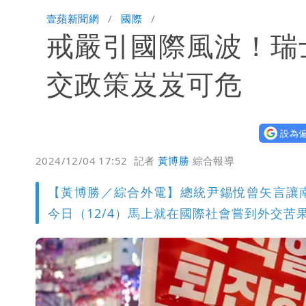
木瓜霞｜姜厚任戀上奇女子撞哏「香港
壹蘋新聞網
國際
戒嚴引國際風波！瑞
離核戰更近？美軍擬鬆綁川普動用戰術
有人利用「上人」掏空慈濟？ 張景森提
交政策岌岌可危
設為偏
2024/12/04 17:52
記者
黃博勝
綜合報導
【黃博勝／綜合外電】總統尹錫悅曾矢言讓
今日（12/4）馬上就在國際社會嘗到外交苦