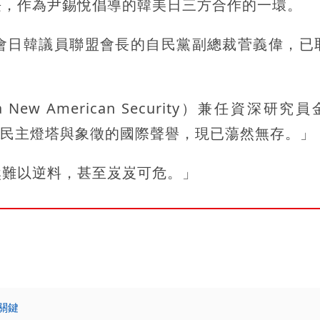
長，作為尹錫悅倡導的韓美日三方合作的一環。
會日韓議員聯盟會長的自民黨副總裁菅義偉，已
New American Security）兼任資深研究
悅作為民主燈塔與象徵的國際聲譽，現已蕩然無存。」
然難以逆料，甚至岌岌可危。」
關鍵