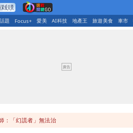
話題
愛美
AI科技
地產王
旅遊美食
車市
Focus+
性核武
2建議：這是保護慈濟
事痛罵「蔣萬安無能無恥」
斥小三傳言：你在講三小？
醫師：「幻謊者」無法治