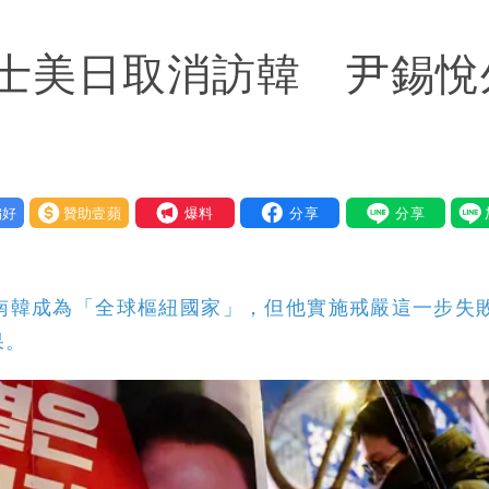
爺孫戀」 75歲男星傻淪小王一場空
士美日取消訪韓 尹錫悅
性核武
2建議：這是保護慈濟
好
贊助壹蘋
我要爆料
南韓成為「全球樞紐國家」，但他實施戒嚴這一步失
果。