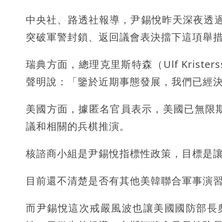
中央社、路透社報導，尹錫悅昨天深夜透
突破軍警封鎖、返回議會表決擋下這項舉
瑞典方面，總理克里斯特森（Ulf Krist
聲明說：「鑒於近期事態發展，我們已經
美國方面，據匿名官員表示，美國已無限期延後核諮商
議和相關的兵棋推演。
核諮商小組是尹錫悅指標性政策，目標是
目前還不清楚是否有其他美韓聯合軍事演
而尹錫悅這次戒嚴風波也讓美國國防部長奧斯汀