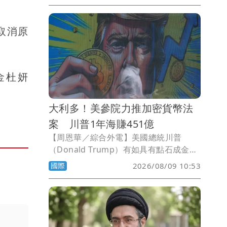
意在讓美國總統於日後與中國或俄羅斯爆
發潛在區域衝突時，擁有更多動用短程戰
取消原
術核武的彈性選項。有批評者指出，中國
與俄羅斯不可能坐以待斃，一定也會同步
鬆綁戰術核武，反而可能引爆全面核戰。
員金杜妍
大利多！美參院力推加密貨幣法
案 川普1年海賺451億
【周恩華／綜合外電】美國總統川普
（Donald Trump）有如具有點石成金的
魔力，他力挺比特幣（Bitcoin）等加密
國際
2026/08/09 10:53
貨幣，並由家族大舉介入加密貨幣經營，
光是去年，川普家族就從比特幣事業中獲
得14億美元（約新台幣451億元）的天價
利潤。現在，連美國國會也加入推動加密
貨幣法案了，美國參議院多數黨領袖圖恩