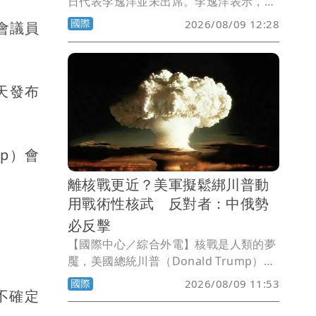
日代表李逸洋並未出席。李逸洋表示，長
崎市政府將台灣代表座位安排在使節團區
國際
2026/08/09 12:28
會議員
域之外，刻意矮化台灣國格與國家地位，
台灣因此決定降低出席層級，並對長崎市
政府的安排表達嚴正抗議與譴責。
今天發布
up）會
離核戰更近？美軍擬鬆綁川普動
用戰術性核武 反對者：中俄勢
必反擊
【國際中心／綜合外電】核戰是人類的夢
魘，美國總統川普（Donald Trump）發
動對伊朗戰爭的理由之一，就是要摧毀伊
國際
2026/08/09 11:53
不確定
朗製造核武的「潛力」。不過，美國戰爭
部正擬定一項全新的核武戰略，相關計畫