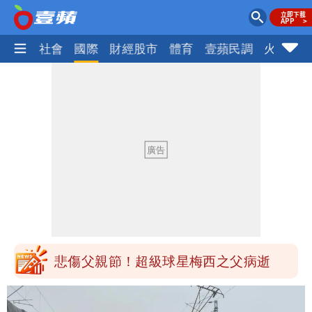
政治
社會
國際
財經股市
體育
壹蘋民調
火線話
颱風相當有感！海警持續到明晨 北部風
雨這時才變小
悲傷父親節！超級球星梅西之父病逝
白海豚颱風正通過台灣北部！大豪雨狂轟
竹苗 12縣市遭雨襲
颱風相當有感！海警持續到明晨 北部風
雨這時才變小
悲傷父親節！超級球星梅西之父病逝