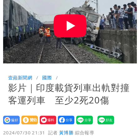
壹蘋新聞網
國際
影片｜印度載貨列車出軌對撞
客運列車 至少2死20傷
設為
贊助
我要
偏好
壹蘋
爆料
2024/07/30 21:31
記者
黃博勝
綜合報導