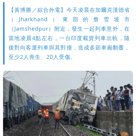
【黃博勝／綜合外電】今天凌晨在加爾克漢德省
（Jharkhand）東部的詹雪坡市
（Jamshedpur）附近，發生一起列車意外，在
當地凌晨4點左右，一台印度載貨列車出軌，隨
後對向客運列車與其對撞，造成多節車廂翻覆，
至少2人喪生、20人受傷。