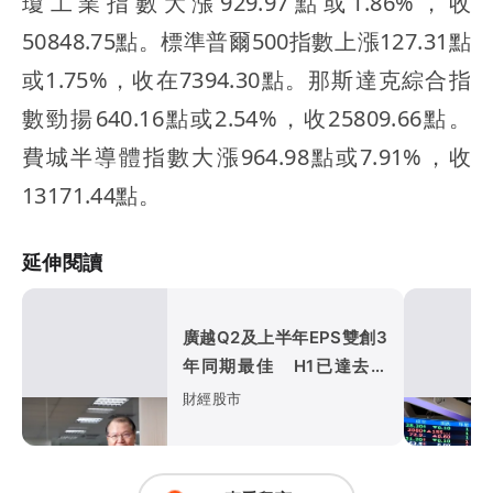
瓊工業指數大漲929.97點或1.86%，收
50848.75點。標準普爾500指數上漲127.31點
或1.75%，收在7394.30點。那斯達克綜合指
數勁揚640.16點或2.54%，收25809.66點。
費城半導體指數大漲964.98點或7.91%，收
13171.44點。
延伸閱讀
廣越Q2及上半年EPS雙創3
年同期最佳 H1已達去年
全年EPS逾8成
財經股市