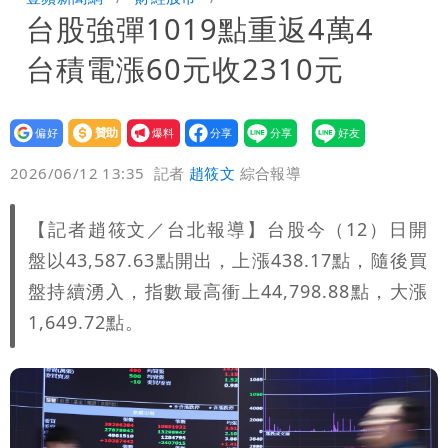
台股強彈1019點重返4萬4
明典曝後續變化
97萬網紅「肥大叔」驚傳猝逝！最後身
台積電漲60元收2310元
影曝 網驚覺不對
慈濟遭詐10億！律師看聲明揪「3點
怪」：不像被害人
藍昔狂譙擋疫苗 慈濟真變「世紀大騙
設為
贊助
我要
偏好
壹蘋
爆料
2026/06/12 13:35
記者
趙筱文
綜合報導
局」！網朝聖翻車文笑了
慈濟被騙10億！陳時中一語成讖 王必
勝：時間久看出睿智
老公外遇修復內幕！欣西亞曬牽手照「2
【記者趙筱文／台北報導】台股今（12）日開
盤以43,587.63點開出，上漲438.17點，隨後買
人身體卻僵硬」
白海豚最快下午海警！大雨襲7縣市 明
盤持續湧入，指數最高衝上44,798.88點，大漲
1,649.72點。
恐發陸警
BNT採購遭詐10.6億！網紅稱慈濟聲明
「疑點重重」