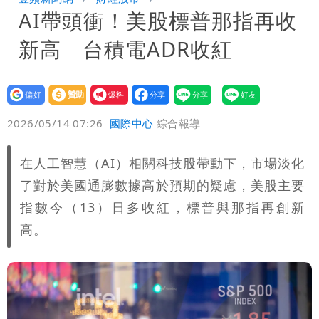
AI帶頭衝！美股標普那指再收
手疑學生
中國賣家被踢爆在網購平台「租人頭」
新高 台積電ADR收紅
吳欣岱：完美偽裝台灣企業
批綠藉慈濟遭詐「洗記憶」 張彤：疫苗
荒3+11台灣人沒有失憶
設為
贊助
我要
偏好
壹蘋
爆料
2026/05/14 07:26
國際中心
綜合報導
在人工智慧（AI）相關科技股帶動下，市場淡化
了對於美國通膨數據高於預期的疑慮，美股主要
指數今（13）日多收紅，標普與那指再創新
高。