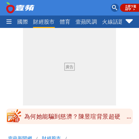
社會
國際
財經股市
體育
壹蘋民調
火線話題
Foc
中國賣家被踢爆在網購平台「租人頭」
吳欣岱：完美偽裝台灣企業
批綠藉慈濟遭詐「洗記憶」 張彤：疫苗
荒3+11台灣人沒有失憶
慈濟遭詐｜陳時中要別人道歉 黃建賓：
你敢不敢先面對自己責任
「小英男孩」涉貪洗錢起訴8個月首出
庭 他翻供不認貪污、洗錢
為何她能騙到慈濟？陳昱瑄背景超硬 當
過政府法律顧問
泰國校園爆槍響！2師中彈亡20人傷 槍
壹蘋新聞網
財經股市