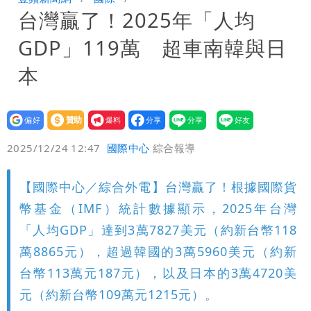
台灣贏了！2025年「人均
號」藏玄機
國家隊戰績！投資報酬率飆81％ 台積
GDP」119萬 超車南韓與日
電一檔狂賺76億
賴清德「總統級嘲諷」嗆爆盧秀燕！8年
本
總帳一次掀翻
70歲姜厚任攜小2輪女友現身！交往原因
設為
贊助
我要
超Man
駐英台北代表處徵助理 薪資99K！工作
偏好
壹蘋
爆料
2025/12/24 12:47
國際中心
綜合報導
內容讓人看傻
白海豚明恐海警！全台大雨3天「這區下
【國際中心／綜合外電】台灣贏了！根據國際貨
到紫爆」
苦茶癌油｜威加2老闆交保！採購、中間
幣基金（IMF）統計數據顯示，2025年台灣
商羈押禁見
「人均GDP」達到3萬7827美元（約新台幣118
萬8865元），超過韓國的3萬5960美元（約新
台幣113萬元187元），以及日本的3萬4720美
元（約新台幣109萬元1215元）。