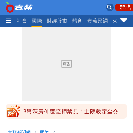
政治
社會
國際
財經股市
體育
壹蘋民調
火線話
白海豚明恐海警！全台大雨3天「這區下
到紫爆」
苦茶癌油｜威加2老闆交保！採購、中間
商羈押禁見
廉航新規「頭頂置物櫃收費」 網崩潰：
上廁所多少？
白海豚路徑變了！專家：離台又更近 暴
風圈逼近岸處
3資深房仲遭聲押禁見！士院裁定全交保
＋限居
UNIQLO涼感衣不涼？店員揭「洗標編
壹蘋新聞網
國際