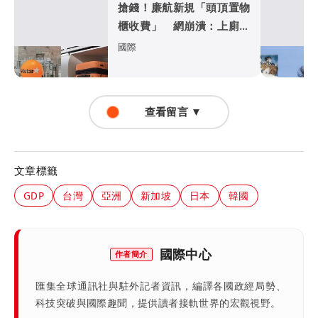
搶錢！廉航新規「頭頂置物
櫃收費」 網崩潰：上廁所
要多少？
國際
查看留言 ▼
文章標籤
GDP
台灣
亞洲
新加坡
日本
韓國
國際中心
作者簡介
匯集全球通訊社與駐外記者資訊，編譯各國政經局勢、
科技突破與國際趣聞，提供讀者接軌世界的宏觀視野。