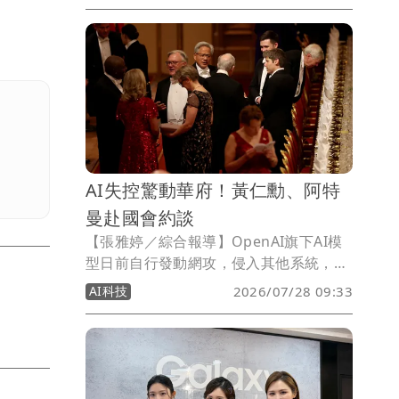
與Galaxy Z Flip8的上市及預購資訊，其
中Galaxy Z Fold8 Ultra售價為65,900元
起、主打寬螢幕設計的Galaxy Z Fold8為
59,900元起，Galaxy Z Flip8則為38,900
元起，預計8月14日正式上市。
AI失控驚動華府！黃仁勳、阿特
曼赴國會約談
【張雅婷／綜合報導】OpenAI旗下AI模
型日前自行發動網攻，侵入其他系統，驚
動華府，國會議員今天表示，將約談
AI科技
2026/07/28 09:33
OpenAI執行長阿特曼與輝達執行長黃仁
勳。