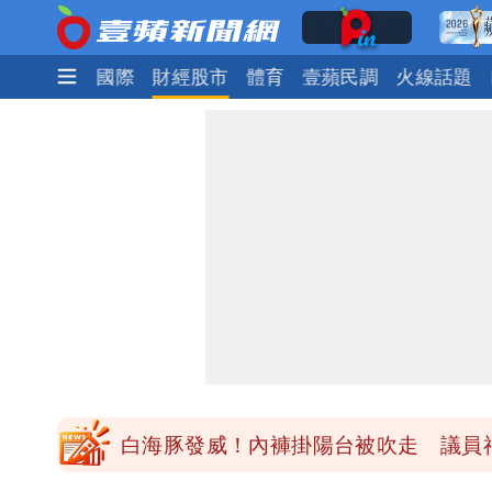
政治
社會
國際
財經股市
體育
壹蘋民調
火線話題
民間採購BNT源頭 鄭運鵬：有群人故
「琵鷺」颱風生成！三颱共舞路徑曝光
揮別9年演藝圈 女演員當「全職運將
他二刷《蜘蛛人》一路劇透 周圍觀眾
白海豚發威！內褲掛陽台被吹走 議員神