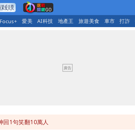
愛美
AI科技
地產王
旅遊美食
車市
打詐
Focus+
意「洗腦台灣人兩觀念」
」公布收入比拍戲賺更多
氣炸開扁
回1句笑翻10萬人