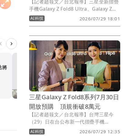
【記者趙筱文／台北報導】三星全新摺疊
手機Galaxy Z Fold8 Ultra、Galaxy Z
Fold8與Galaxy Z Flip8將於明（30）日
AI科技
2026/07/29 18:01
中午12時開放預購，PChome 24h購物、
momo購物網及Coupang酷澎同步祭出
容量升級、配件贈品、刷卡回饋與舊機換
新優惠。其中PChome標示最高回饋總值
達26,234元，momo最高優惠總價值
20,680元；酷澎則主打前三天最高6,590
元酷澎幣及舊換新額外10%現金回饋。
站將
黃仁勳笑了！馬斯克宣布
SpaceX全用輝達AI晶片
財經股市
三星Galaxy Z Fold8系列7月30日
開放預購 頂規衝破8萬元
【記者趙筱文／台北報導】台灣三星今
（29）日在台公布新一代摺疊手機
Galaxy Z Fold8 Ultra、Galaxy Z Fold8
AI科技
2026/07/29 12:35