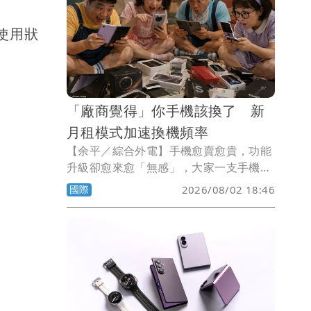
意使用狀
「廠商覺得」你手機該換了 新
月租模式加速換機頻率
【余平／綜合外電】手機愈賣愈貴，功能
升級卻愈來愈「無感」，大家一支手機用
上3、4年才換，讓蘋果、三星開始傷腦
國際
2026/08/02 18:46
筋。手機品牌祭出新招，不一定要你直接
買下來，而是改成每月付費「用租的」，
定期把舊機交回，再換上最新款。