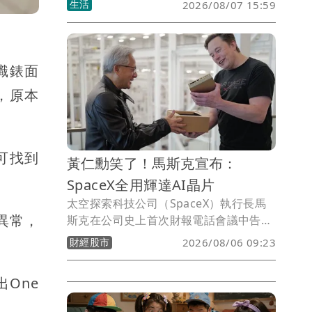
生活
2026/08/07 15:59
引來自65國、逾10萬人參與。高鐵即日先
推出主題列車，更將在5站設領證櫃檯，
還可拿優惠券。
識錶面
，原本
可找到
黃仁勳笑了！馬斯克宣布：
SpaceX全用輝達AI晶片
太空探索科技公司（SpaceX）執行長馬
幕異常，
斯克在公司史上首次財報電話會議中告訴
投資人，未來SpaceX將完全以輝達
財經股市
2026/08/06 09:23
（NVIDIA）的系統建構其人工智慧
（AI）服務。
出One