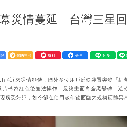
都沒水用
 4紅螢幕災情蔓延 台灣三星
意「洗腦台灣人兩觀念」
好
贊助壹蘋
我要爆料
atch 4近來災情頻傳，國外多位用戶反映裝置突發「紅
狀況，螢幕整片轉為紅色後無法操作，最終畫面會全黑變磚。這
定表現廣受好評，如今卻在使用數年後面臨大規模硬體異