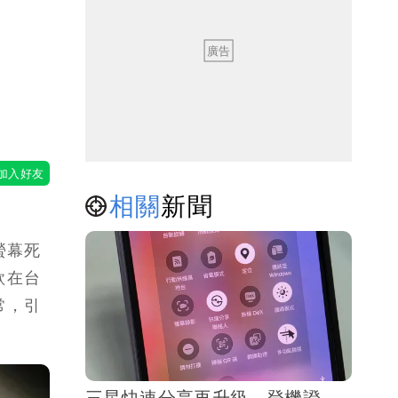
回
相關
新聞
螢幕死
款在台
常，引
三星快速分享再升級 登機證、