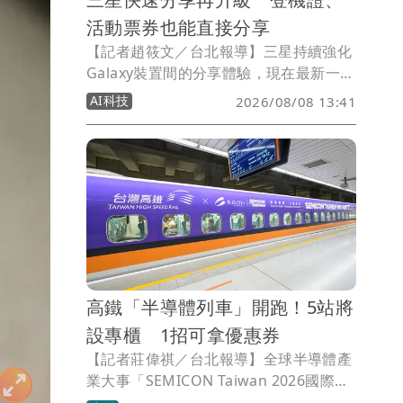
活動票券也能直接分享
【記者趙筱文／台北報導】三星持續強化
Galaxy裝置間的分享體驗，現在最新一波
Quick Share更新還加入Samsung
AI科技
2026/08/08 13:41
Wallet支援，也就是說未來用戶除了照
片、影片與文件外，就連活動票券、登機
證也能直接透過Quick Share傳送給其他
人，出遊分票、分享票券變得更方便。
高鐵「半導體列車」開跑！5站將
設專櫃 1招可拿優惠券
【記者莊偉祺／台北報導】全球半導體產
業大事「SEMICON Taiwan 2026國際半
導體展」將於9月2日在台灣舉辦，預計吸