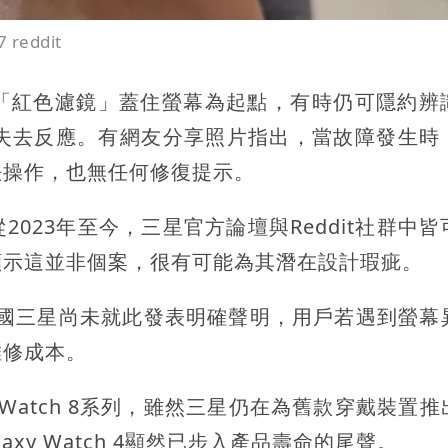
reddit
多以「紅色濾鏡」蓋住螢幕為起點，有時仍可隱約辨
、失去反應。有網友分享照片指出，當故障發生時
法操作，也無任何修復提示。
023年至今，三星官方論壇與Reddit社群中皆
顯示這並非個案，很有可能為其潛在設計瑕疵。
過保，韓國三星尚未就此發表明確聲明，用戶若遇到螢
維修成本。
Watch 8系列，雖然三星仍在為舊款穿戴裝置推
laxy Watch 4顯然已步入產品壽命的尾聲。