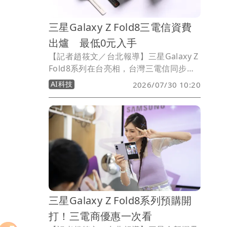
三星Galaxy Z Fold8三電信資費
出爐 最低0元入手
【記者趙筱文／台北報導】三星Galaxy Z
Fold8系列在台亮相，台灣三電信同步公
布預購與資費優惠。台灣大哥大、中華電
AI科技
2026/07/30 10:20
信及遠傳電信均自7月30日中午12時起開
放預購，搭配指定5G資費，Galaxy Z
Flip8最低0元入手；三家業者也分別祭出
舊機回收、VIP續約折扣、容量升級及抽
獎活動搶客。
三星Galaxy Z Fold8系列預購開
打！三電商優惠一次看