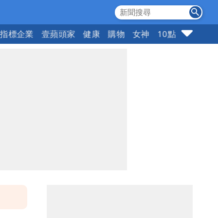
指標企業
壹蘋頭家
健康
購物
女神
10點強打