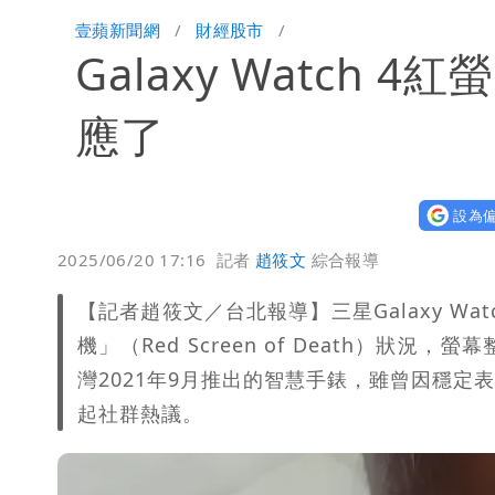
桃園又要大停水！最長一早到晚上七點
壹蘋新聞網
財經股市
Galaxy Watch
民間採購BNT源頭 鄭運鵬：有群人故
「琵鷺」颱風生成！三颱共舞路徑曝光
應了
設為偏
2025/06/20 17:16
記者
趙筱文
綜合報導
【記者趙筱文／台北報導】三星Galaxy W
機」（Red Screen of Death）
灣2021年9月推出的智慧手錶，雖曾因穩
起社群熱議。