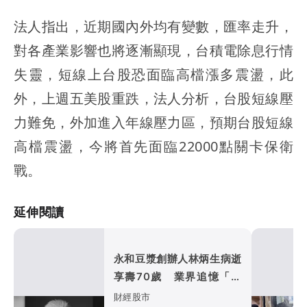
法人指出，近期國內外均有變數，匯率走升，
對各產業影響也將逐漸顯現，台積電除息行情
失靈，短線上台股恐面臨高檔漲多震盪，此
外，上週五美股重跌，法人分析，台股短線壓
力難免，外加進入年線壓力區，預期台股短線
高檔震盪，今將首先面臨22000點關卡保衛
戰。
延伸閱讀
永和豆漿創辦人林炳生病逝
享壽70歲 業界追憶「照
亮別人的燈塔」
財經股市