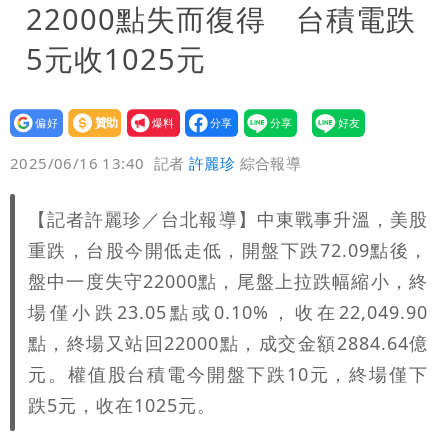
22000點失而復得 台積電跌
5元收1025元
設為
贊助
我要
偏好
壹蘋
爆料
2025/06/16 13:40
記者
許麗珍
綜合報導
【記者許麗珍／台北報導】中東戰事升溫，美股
重跌，台股今開低走低，開盤下跌72.09點後，
盤中一度失守22000點，尾盤上拉跌幅縮小，終
場僅小跌23.05點或0.10%，收在22,049.90
點，終場又站回22000點，成交金額2884.64億
元。權值股台積電今開盤下跌10元，終場僅下
跌5元，收在1025元。