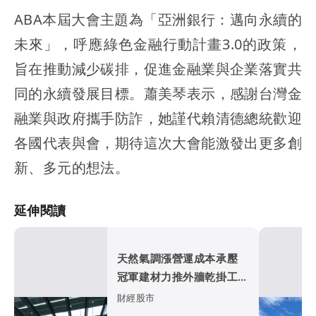
ABA本屆大會主題為「亞洲銀行：邁向永續的
未來」，呼應綠色金融行動計畫3.0的政策，
旨在推動減少碳排，促進金融業與企業落實共
同的永續發展目標。蕭美琴表示，感謝台灣金
融業與政府攜手防詐，她謹代賴清德總統歡迎
各國代表與會，期待這次大會能激發出更多創
新、多元的想法。
延伸閱讀
天然氣調漲營運成本承壓
冠軍建材力推外牆乾掛工法
打入科技廠房
財經股市