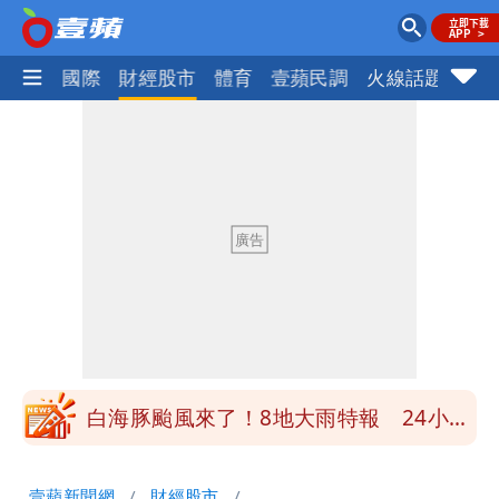
社會
國際
財經股市
體育
壹蘋民調
火線話題
Foc
男童躍下2.6米高台摔斷腳後跟 妹妹揭
原因「模仿超人力霸王」
買BNT遭詐10億元 王尚智疑「慈濟決
策高層牽涉其中」才不提告
柯文哲陪媽媽過父親節 分享「爸爸留給
我最重要的一課」
慈濟內部信流出！公開遭騙10億採購過
程
白海豚颱風來了！8地大雨特報 24小時
恐下500毫米
白海豚接近「北台灣大雨特報」 氣象
壹蘋新聞網
財經股市