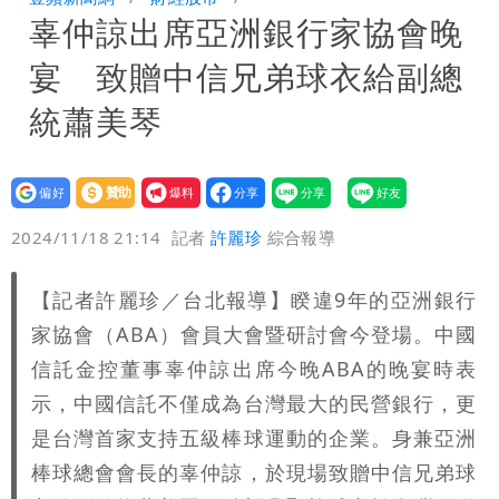
辜仲諒出席亞洲銀行家協會晚
署：本島陸警機率低
男童躍下2.6米高台摔斷腳後跟 妹妹揭
宴 致贈中信兄弟球衣給副總
原因「模仿超人力霸王」
買BNT遭詐10億元 王尚智疑「慈濟決
統蕭美琴
策高層牽涉其中」才不提告
設為
贊助
我要
偏好
壹蘋
爆料
2024/11/18 21:14
記者
許麗珍
綜合報導
【記者許麗珍／台北報導】睽違9年的亞洲銀行
家協會（ABA）會員大會暨研討會今登場。中國
信託金控董事辜仲諒出席今晚ABA的晚宴時表
示，中國信託不僅成為台灣最大的民營銀行，更
是台灣首家支持五級棒球運動的企業。身兼亞洲
棒球總會會長的辜仲諒，於現場致贈中信兄弟球