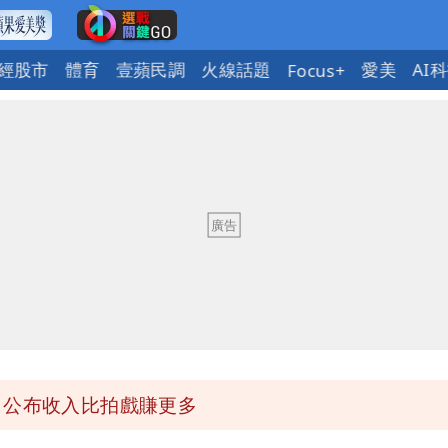
經股市
體育
壹蘋民調
火線話題
愛美
AI
Focus+
回1句笑翻10萬人
蔣萬安：這很清楚標準一致
」 王浩宇揚言告發
」公布收入比拍戲賺更多