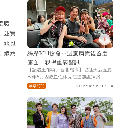
所願皆成」。現場只有可愛精緻的蛋糕及
身後的慶生氣球排字，布置簡單卻溫馨，
夫妻倆甜蜜笑意漾開，幸福得讓人羨慕。
溫暖，
，並實
。她也
，繼續
經歷ICU搶命⋯温嵐病癒後首度
露面 親揭重病警訊
【記者王郁惠／台北報導】唱跳天后温嵐
今年5月因敗血性休克住進加護病房，經
歷11天治療後康復出院，身為泰雅族協會
娛樂時尚
2026/08/09 17:14
副理事長的她，今（9日）低調現身「達
拉愛音樂季」，力挺男友雷諾（Talaw）
演出，這也是她病癒後首度公開露面，她
透露目前持續定期追蹤，表示：「前陣子
讓大家擔心，然後現在醫生說恢復得很
好，然後也感謝祖靈、上帝的保守。」