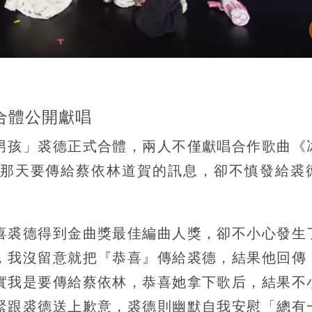
合體公開獻唱
男孩」裘德正式合體，兩人不僅獻唱合作歌曲《
那天要傳給蔡依林道賀的訊息，卻不慎發給裘
喜裘德得到金曲獎最佳編曲人獎，卻不小心發生
，我沒留意就把『恭喜』傳給裘德，結果他回傳
實我是要傳給蔡依林，恭喜她拿下歌后，結果不
緊跟裘德送上歉意，裘德則幽默自我安慰「總有