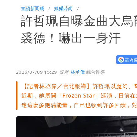
他二刷《蜘蛛人》一路劇透 周圍觀眾
壹蘋新聞網
娛樂時尚
許哲珮自曝金曲大烏
白海豚發威！內褲掛陽台被吹走 議員神
白海豚不放假「跟巴威差別在這裡」 
裘德！嚇出一身汗
設為偏
2026/07/09 15:29
記者
林丞偉
綜合報導
【記者林丞偉／台北報導】許哲珮以魔幻、
近期，她展開「Frozen Star」巡演，
迷這麼多飽滿能量，自己也收到許多回饋，