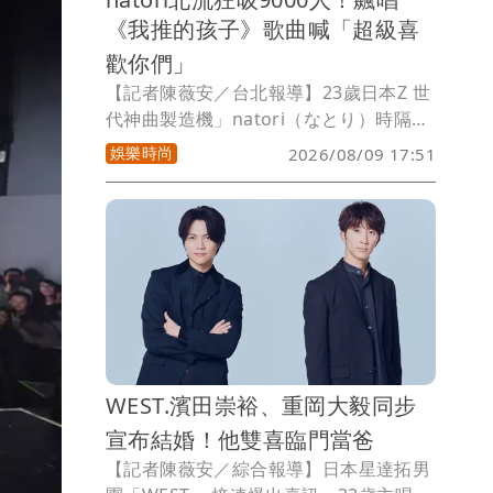
《我推的孩子》歌曲喊「超級喜
歡你們」
【記者陳薇安／台北報導】23歲日本Z 世
代神曲製造機」natori（なとり）時隔10
個月，帶著新巡演「Koshin (March)」2
娛樂時尚
2026/08/09 17:51
度訪台，8、9日接連在台北流行音樂中心
開唱，2場吸引9000人次朝聖。他以
《EAT》、《我推的孩子3》片尾曲
《Serenade》、《Eureka》、
《Catherine》揭開序幕，大喊：「今天
的我會very very dancing，還有very
very jumping，大家可以嗎，那我們要
上囉！」引起台下尖叫聲連連。
WEST.濱田崇裕、重岡大毅同步
宣布結婚！他雙喜臨門當爸
【記者陳薇安／綜合報導】日本星達拓男