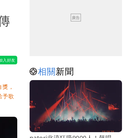
傳
相關
新聞
曲獎，
給予歌
」
natori北流狂吸9000人！飆唱