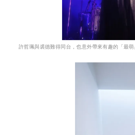
許哲珮與裘德難得同台，也意外帶來有趣的「最萌