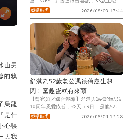
團「WEST.」接連爆出喜訊，33歲主唱重
岡大毅、37歲成員濱田崇裕雙雙宣布結婚
娛樂時尚
2026/08/09 17:44
喜訊。2人今天在官網表示與圈外女友完
婚，重岡大毅更直接升格當爸，報告孩子
出生的好消息，包括已婚的桐山照史、神
山智洋，WEST.中已累積4名人夫。
冰山男
德的糗
舒淇為52歲老公馮德倫慶生超
閃！童趣蛋糕有來頭
【曾宛如／綜合報導】舒淇與馮德倫結婚
了烏龍
10周年恩愛依舊，今天（9日）是他52歲
『是什
生日，她秀出為老公慶生照，2人打扮悠
娛樂時尚
2026/08/09 17:28
閒，她Ｔ恤配牛仔褲，他更是穿家居短
小心誤
褲，坐在「bucket man」蛋糕旁開心比
一天我
YA，她和老公說「Happy birthday ，祝