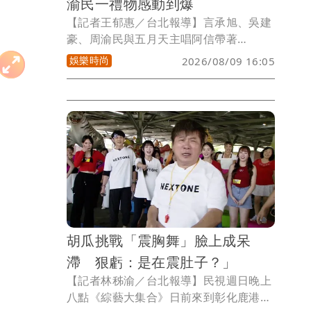
渝民一禮物感動到爆
【記者王郁惠／台北報導】言承旭、吳建
豪、周渝民與五月天主唱阿信帶著
《F✦FOREVER恆星之城》暌違23年再度
娛樂時尚
2026/08/09 16:05
回到馬來西亞，7、8日登上吉隆坡Unifi
Arena開唱，吸引萬名歌迷朝聖。7日適
逢吳建豪48歲生日，現場大合唱「生日快
樂」送祝福，言承旭、周渝民、阿信更從
演唱會一路慶生到台下，3人親筆寫卡片
祝他健康平安，讓吳建豪感動直呼：「好
開心！好幸福！」
胡瓜挑戰「震胸舞」臉上成呆
滯 狠虧：是在震肚子？」
【記者林秭渝／台北報導】民視週日晚上
八點《綜藝大集合》日前來到彰化鹿港的