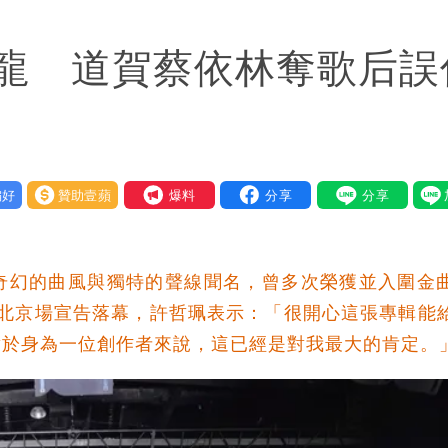
氣炸開扁
龍 道賀蔡依林奪歌后誤
回1句笑翻10萬人
蔣萬安：這很清楚標準一致
好
贊助壹蘋
我要爆料
奇幻的曲風與獨特的聲線聞名，曾多次榮獲並入圍金
日前在北京場宣告落幕，許哲珮表示：「很開心這張專輯能
對於身為一位創作者來說，這已經是對我最大的肯定。