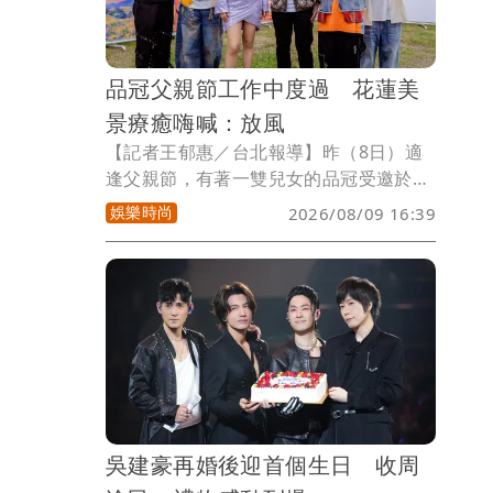
品冠父親節工作中度過 花蓮美
景療癒嗨喊：放風
【記者王郁惠／台北報導】昨（8日）適
逢父親節，有著一雙兒女的品冠受邀於
2026花蓮金針花季「漫遊富里983」音樂
娛樂時尚
2026/08/09 16:39
市集演出，暌違多時再度來到花蓮、也是
首度造訪富里的品冠，品冠笑說：「今天
雖然是工作，但也算是一種放風！來到這
漂亮的地方唱歌給大家聽。」還提醒大家
別忘了回家陪爸爸吃頓飯。
吳建豪再婚後迎首個生日 收周