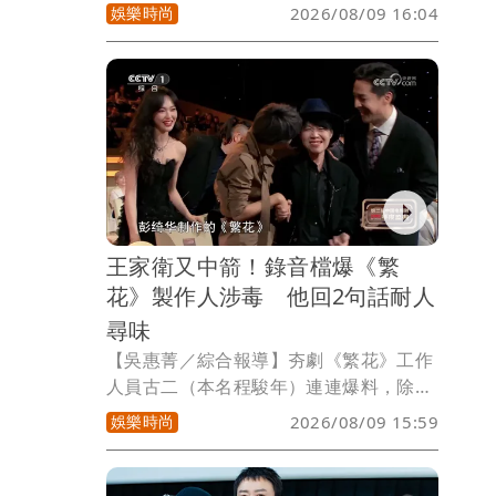
「台灣護聖宮」，這裡供奉著全台唯一的
娛樂時尚
2026/08/09 16:04
琉璃媽祖，整座廟宇用七萬片玻璃打造，
夜間燈光亮起，色彩斑斕、繽紛，是彰化
濱海地區極具特色的宗教景點，為全台最
夯廟宇之一。
王家衛又中箭！錄音檔爆《繁
花》製作人涉毒 他回2句話耐人
尋味
【吳惠菁／綜合報導】夯劇《繁花》工作
人員古二（本名程駿年）連連爆料，除了
編劇署名勞資糾紛之外，還有導演王家衛
娛樂時尚
2026/08/09 15:59
和編劇秦雯私下批評演員等種種輕挑言
論，使得王家衛跌落神壇，古二因而被劇
組提告侵犯名譽權，將在本月21日開庭審