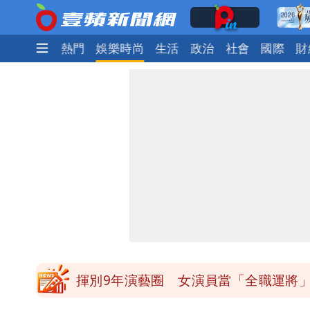
最新
焦點
熱門
娛樂時尚
生活
政治
社會
國際
財
白海豚發威！內褲掛陽台被吹走 議員神
白海豚不放假「跟巴威差別在這裡」 
館長打3劑高端疫苗諷刺「生理食鹽水
「琵鷺」颱風生成！三颱共舞路徑曝光
揮別9年演藝圈 女演員當「全職運將