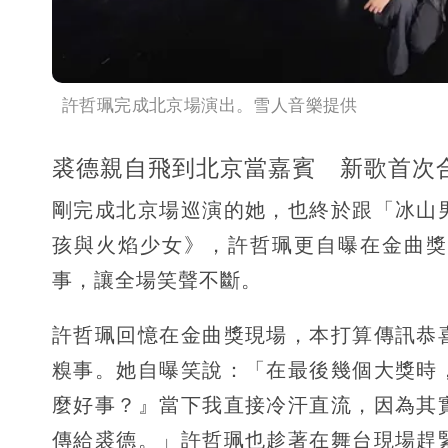
許哲珮完成北京場演出。雪人音樂提供
裘德親自飛到北京當嘉賓 新歌首次
剛完成北京場巡演的她，也終於跟「冰山
孩與火焰少女》，許哲珮更自曝在金曲獎
事，讓全場笑聲不斷。
許哲珮回憶在金曲獎現場，本打算傳訊恭
糗事。她自曝笑說：「在最後幾個大獎時
麼好事？』當下我直接冷汗直流，因為其
傳給裘德。」許哲珮也趁著在舞台現場趕