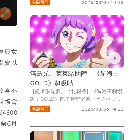
娛樂時尚
2026/08/06 14:38
位音樂平台正式上架，Music Video也同
步公開。
經典女
唱會以
滿島光、菜菜緒助陣 《航海王
GOLD》超吸睛
欣喜不
【記者張瑞振／台北報導】《航海王劇場
版：GOLD》除了視覺富麗堂皇之外，本
台北國際會
片找來出演的聲優卡司更是星光熠熠，包
娛樂時尚
2026/08/06 14:22
4600
含又唱又演、角色百變，近年演出《First
Love初戀》魅力十足的滿島光。還有知名
票6月
模特兒、演員兼具的性感女星菜菜緒。以
及活躍電影、影集、電視劇的濱田岳，還