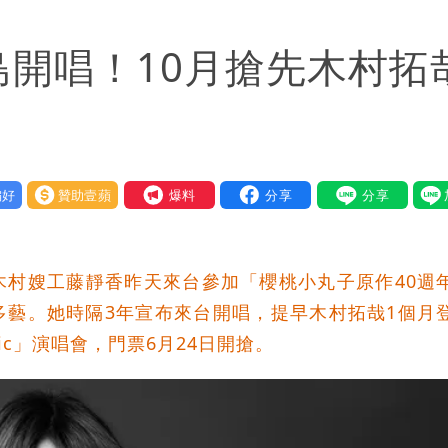
班全取消
島開唱！10月搶先木村拓
期 要改到8/30壓軸登場
好
贊助壹蘋
我要爆料
木村嫂工藤靜香昨天來台參加「櫻桃小丸子原作40週
多藝。她時隔3年宣布來台開唱，提早木村拓哉1個月
ic」演唱會，門票6月24日開搶。