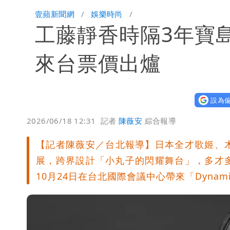
白海豚進逼！航港局啟動淨空 部分航
壹蘋新聞網
娛樂時尚
工藤靜香時隔3年寶
颱風白海豚攪局！淡水漁人碼頭煙火秀延
來台票價出爐
設為偏
2026/06/18 12:31
記者
陳薇安
綜合報導
【記者陳薇安／台北報導】日本全才歌姬、
展，跨界設計「小丸子的閃耀舞台」，多才
10月24日在台北國際會議中心帶來「Dynam