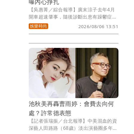
曝內心掙扎
【吳惠菁／綜合報導】廣末涼子去年4月
開車超速肇事，隨後診斷出患有躁鬱症和
甲狀腺亢進，停工休養約1年，今年4月宣
娛樂時尚
2026/08/06 13:51
布復出，今（6日）以VTR形式回歸螢光
幕，節目播出她上月舉行演唱會和受訪的
影片，她哽咽吐露內心的脆弱，現在已不
再努力扮演理想的女演員形象，而是尋找
自己能夠做什麼。
池秋美再轟曹雨婷：會費去向何
處？許常德表態
【記者張瑞振／台北報導】中美混血的資
深藝人田路路（68歲）淡出演藝圈多年，