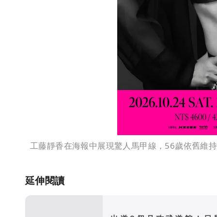
工藤靜香在海報中展現驚人馬甲線，56歲依舊維
延伸閱讀