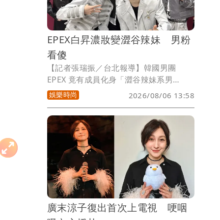
舌。
EPEX白昇濃妝變澀谷辣妹 男粉
看傻
【記者張瑞振／台北報導】韓國男團
EPEX 竟有成員化身「澀谷辣妹系男
生」！該團近年與台灣粉絲緣分不斷，自
娛樂時尚
2026/08/06 13:58
2022年底首度來台後，這次也將連續第5
年與台灣粉絲見面，9月12日將帶著
「EPEX 4th CONCERT
IN TAIPEI」來到
WESTAR TAIPEI，下午2點及晚間7點連唱
兩場，和台灣ZENITH一起走進
「ECHO」的世界。台北場開唱前，成員
白昇日前在綜藝內容中頂著濃烈妝容現身
街頭，化身「澀谷辣妹系男生」的反差
萌，也成為粉絲間討論的焦點。
廣末涼子復出首次上電視 哽咽