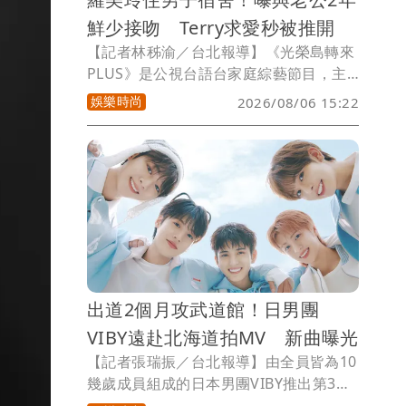
鮮少接吻 Terry求愛秒被推開
【記者林秭渝／台北報導】《光榮島轉來
PLUS》是公視台語台家庭綜藝節目，主
持人為白家綺、吳東諺，透過台語和夜市
娛樂時尚
2026/08/06 15:22
遊戲來鼓勵每一組家庭齊心。在遊戲過程
中可以感受到滿滿的溫馨與感動。本週邀
請姐弟戀夫妻檔羅美玲、江振愷
（terry）組親子隊參加，除了藝人能組
家庭隊，素人家庭也能組隊報名參賽，做
伙上節目耍遊戲拚輸贏。
出道2個月攻武道館！日男團
VIBY遠赴北海道拍MV 新曲曝光
【記者張瑞振／台北報導】由全員皆為10
幾歲成員組成的日本男團VIBY推出第3首
數位單曲〈Gotcha〉，歌曲已於各大數