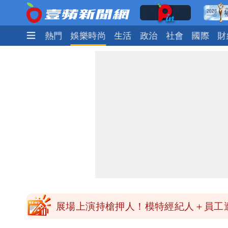
最新
焦點
熱門
娛樂時尚
生活
政治
社會
國際
財
白海豚進逼！航港局啟動淨空 部分航
颱風白海豚攪局！淡水漁人碼頭煙火秀延
星巴克聯名泡泡瑪特！星冰樂可拿免費
純棉衣物吸汗「臭到想丟」 內行曝原
展場上演持槍押人！模特經紀人＋員工