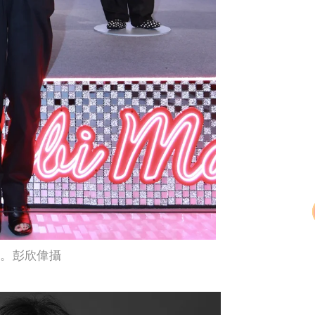
展。彭欣偉攝