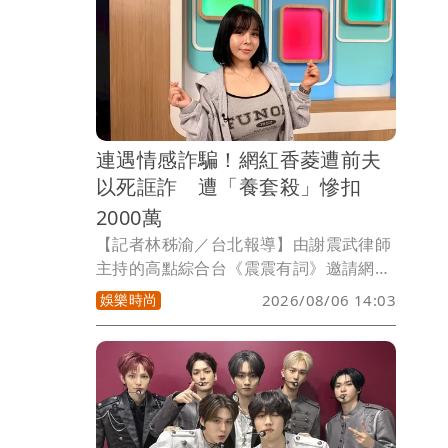
有搞笑藝人小林劍道與老牌實力派演員北
大路欣也。
連遇情感詐騙！網紅香菱遭前夫
以死誆詐 遭「養套殺」慘扣
2000萬
【記者林秭渝／台北報導】由謝震武律師
主持的高點綜合台《震震有詞》邀請網紅
香菱、資深媒體人許聖梅、臨床心理師張
娛樂時尚
2026/08/06 14:03
榮斌及游嵥彥律師，探討婚姻與情感中的
驚天騙局。網紅香菱在節目中痛訴慘痛情
史，不僅曾遇軟飯前夫「假發瘋」勒索、
被騙光200萬積蓄，隨後更落入專業感情
詐騙圈套，遭養套殺慘扣2000多萬元，高
超騙術讓主持人與專家來賓全體瞠目結