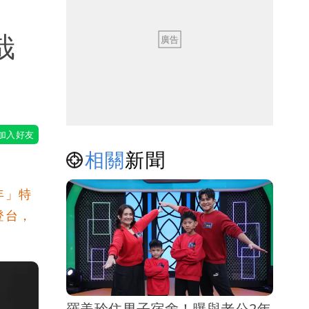
哉
相關
新聞
年」特
登台，
羅美玲住男子宿舍！曝與老公2年