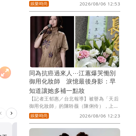
近日獨居台中新聞延燒，大家關心她的困
娛樂時尚
2026/08/06 12:53
境，而資深女星池秋美日前發文，並點名
演藝工會，反問會員不是有繳會費，而演
藝工會理事長曹雨婷回應了；但池秋美今
天二度發文，砲轟曹雨婷：「妳的賓士
車、紐約豪宅的支出是從何而來的？」、
「妳收了那麼多年的會員會費去向何
處？」資深音樂人許常德也對曹雨婷的回
應表達不滿：「除了充滿情緒，也非常官
腔官調，尤其是理事長這個職位，若不具
同為抗癌過來人⋯江蕙爆哭慟別
備智慧與溫暖，怎麼可能把這樣的重責傳
御用化妝師 淚憶最後身影：早
遞出去什麼能量？」
知道讓她多補一點妝
【記者王郁惠／台北報導】被譽為「天后
御用化妝師」的陳聆薇（陳俐伶），上月
27日驚傳病逝，享年56歲，今（6日）於
娛樂時尚
2026/08/06 12:23
中山基督長老教會舉辦追思安息禮拜，近
200座花籃環繞場外，花海送別摯友。國
寶級天后江蕙的經紀人今特地到場致意，