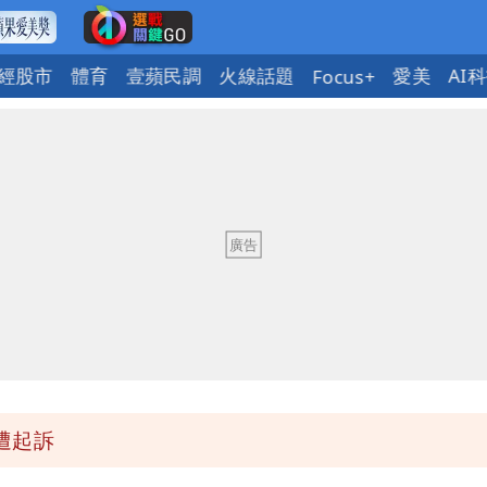
經股市
體育
壹蘋民調
火線話題
愛美
AI
Focus+
班全取消
期 要改到8/30壓軸登場
好康
因！2材質夏天別穿
遭起訴