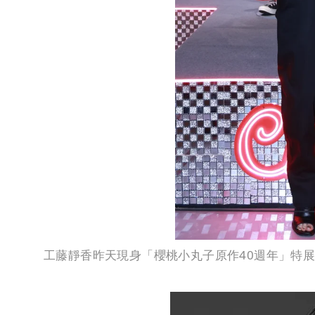
工藤靜香昨天現身「櫻桃小丸子原作40週年」特