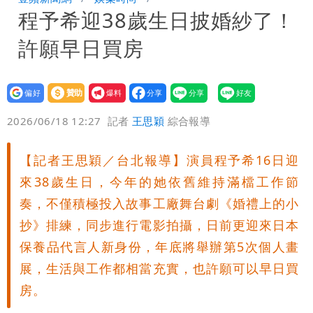
程予希迎38歲生日披婚紗了！
「終於能交代」 捐500萬獎學金延續愛
白海豚颱風逼近！鄭明典示警「恐遇黑潮
許願早日買房
變強」 路徑分歧藏警訊：不利強度維持
設為
贊助
我要
偏好
壹蘋
爆料
2026/06/18 12:27
記者
王思穎
綜合報導
【記者王思穎／台北報導】演員程予希16日迎
來38歲生日，今年的她依舊維持滿檔工作節
奏，不僅積極投入故事工廠舞台劇《婚禮上的小
抄》排練，同步進行電影拍攝，日前更迎來日本
保養品代言人新身份，年底將舉辦第5次個人畫
展，生活與工作都相當充實，也許願可以早日買
房。