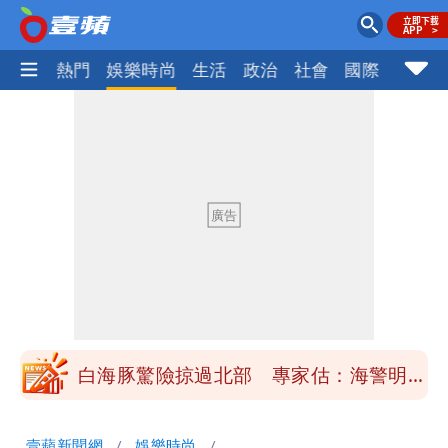
焦點
熱門
娛樂時尚
生活
政治
社會
國際
財經股
「楊承勳」名字終於公開！被害人父淚喊
「終於能交代」 捐500萬獎學金延續愛
白海豚颱風逼近！鄭明典示警「恐遇黑潮
變強」 路徑分歧藏警訊：不利強度維持
高希均辭世享耆壽90歲 畢生推動閱讀
與進步觀念
內馬爾開到「寶可夢神包」後徹底入坑
砸重金再買一整桌卡盒
白海豚驚險掠過北部 專家估：海警明發
布 陸警可能相對低
「楊承勳」名字終於公開！被害人父淚喊
壹蘋新聞網
娛樂時尚