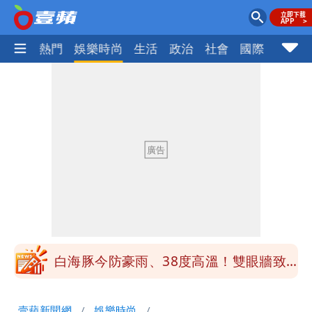
焦點
熱門
娛樂時尚
生活
政治
社會
國際
財經股
白海豚勾到「台灣陸地」了！雙眼牆旋
繞 路徑擺盪
王世堅抱兒舊照曝光！網友驚：年輕是大
帥哥
醫學教授林慶順意外離世 女兒沉痛證實
最低0元！超商飲品好康快看 優惠組一
次可買27杯
白海豚今防豪雨、38度高溫！雙眼牆致
「海豚跳」
楊千霈一打二帶女兒出國 崩潰哭得極狼
壹蘋新聞網
娛樂時尚