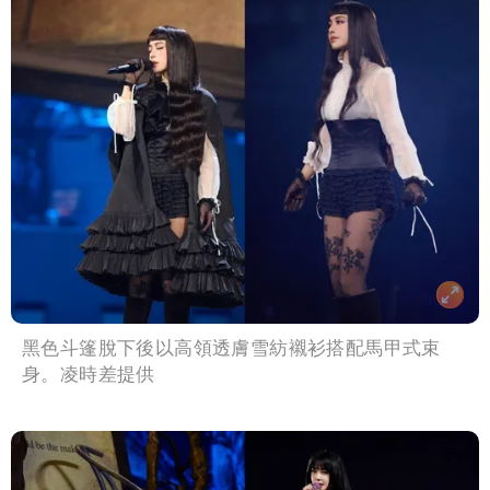
黑色斗篷脫下後以高領透膚雪紡襯衫搭配馬甲式束
身。凌時差提供