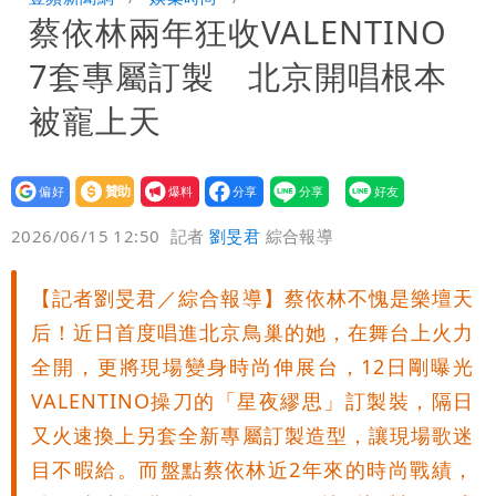
蔡依林兩年狂收VALENTINO
狽
名醫「掛蔣萬安布條」被出征！他大笑：
7套專屬訂製 北京開唱根本
每天看診到半夜
慈濟爆世紀大騙局 AIT發文高級酸！他
被寵上天
笑：真的很會
白海豚勾到「台灣陸地」了！雙眼牆旋
設為
贊助
我要
繞 路徑擺盪
王世堅抱兒舊照曝光！網友驚：年輕是大
偏好
壹蘋
爆料
2026/06/15 12:50
記者
劉旻君
綜合報導
帥哥
【記者劉旻君／綜合報導】蔡依林不愧是樂壇天
后！近日首度唱進北京鳥巢的她，在舞台上火力
全開，更將現場變身時尚伸展台，12日剛曝光
VALENTINO操刀的「星夜繆思」訂製裝，隔日
又火速換上另套全新專屬訂製造型，讓現場歌迷
目不暇給。而盤點蔡依林近2年來的時尚戰績，