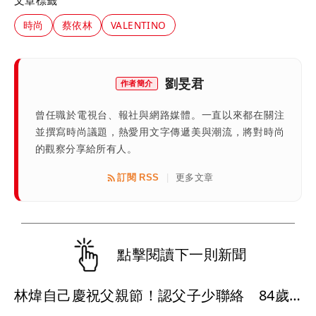
文章標籤
時尚
蔡依林
VALENTINO
劉旻君
作者簡介
曾任職於電視台、報社與網路媒體。一直以來都在關注
並撰寫時尚議題，熱愛用文字傳遞美與潮流，將對時尚
的觀察分享給所有人。
訂閱 RSS
更多文章
|
點擊閱讀下一則新聞
林煒自己慶祝父親節！認父子少聯絡 84歲老母天天Call女友