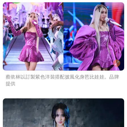
蔡依林以訂製紫色洋裝搭配披風化身芭比娃娃。品牌
提供