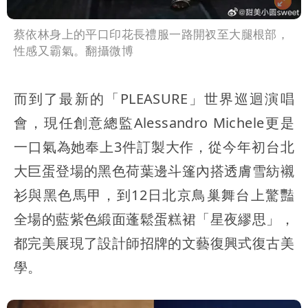
蔡依林身上的平口印花長禮服一路開衩至大腿根部，
性感又霸氣。翻攝微博
而到了最新的「PLEASURE」世界巡迴演唱
會，現任創意總監Alessandro Michele更是
一口氣為她奉上3件訂製大作，從今年初台北
大巨蛋登場的黑色荷葉邊斗篷內搭透膚雪紡襯
衫與黑色馬甲，到12日北京鳥巢舞台上驚豔
全場的藍紫色緞面蓬鬆蛋糕裙「星夜繆思」，
都完美展現了設計師招牌的文藝復興式復古美
學。