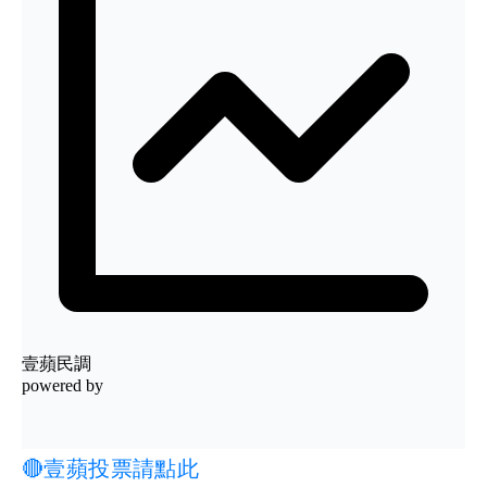
🔴壹蘋投票請點此