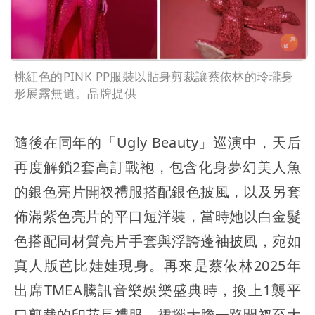
桃紅色的PINK PP服裝以貼身剪裁讓蔡依林的玲瓏身
形展露無遺。品牌提供
隨後在同年的「Ugly Beauty」巡演中，天后
再度解鎖2套高訂戰袍，包含化身夢幻美人魚
的銀色亮片開衩禮服搭配銀色披風，以及另套
佈滿紫色亮片的平口短洋裝，當時她以白金髮
色搭配同材質亮片手套與浮誇蓬袖披風，宛如
真人版芭比娃娃現身。再來是蔡依林2025年
出席TMEA騰訊音樂娛樂盛典時，換上1襲平
口剪裁的印花長禮服，裙擺大膽一路開衩至大