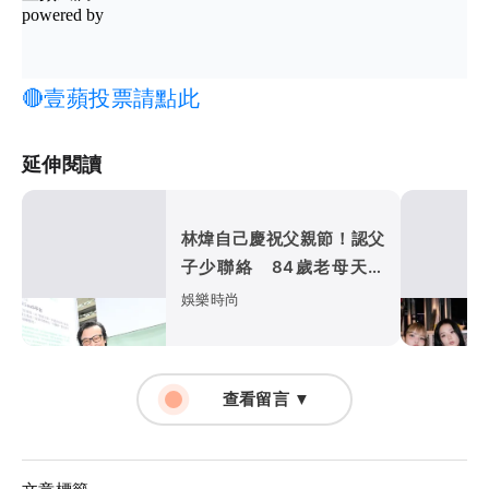
🔴壹蘋投票請點此
延伸閱讀
林煒自己慶祝父親節！認父
子少聯絡 84歲老母天天
Call女友
娛樂時尚
查看留言 ▼