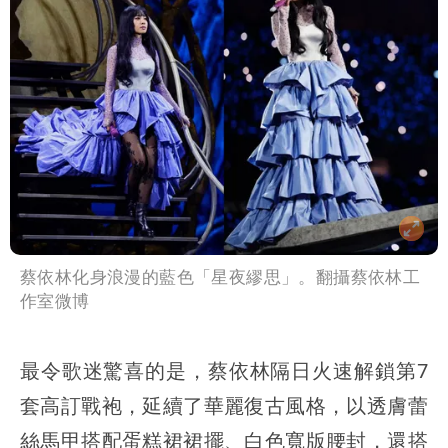
蔡依林化身浪漫的藍色「星夜繆思」。翻攝蔡依林工
作室微博
最令歌迷驚喜的是，蔡依林隔日火速解鎖第7
套高訂戰袍，延續了華麗復古風格，以透膚蕾
絲馬甲搭配蛋糕裙裙擺、白色寬版腰封，還搭