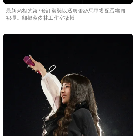
最新亮相的第7套訂製裝以透膚蕾絲馬甲搭配蛋糕裙
裙擺。翻攝蔡依林工作室微博