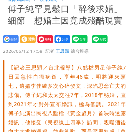
傅子純罕見鬆口「醉後求婚」
團有機會詐騙慈濟的就是民進黨
營建署前處長收廠商百萬賄款 終判3年
細節 想婚主因竟成殘酷現實
8月將入監
當年缺疫苗缺快篩缺口罩 王鴻薇：陳時
中哪來勇氣要別人道歉
設為
贊助
我要
偏好
壹蘋
爆料
2026/06/12 17:58
記者
王思穎
綜合報導
【記者王思穎／台北報導】八點檔男星傅子純7
日因急性血癌病逝，享年46歲，明將迎來頭
七，遺孀李佳綺多次心碎發文，深陷思念亡夫的
悲傷。傅子純和太太交往7年，2018年秘婚，直
到2021年才對外宣布婚訊，極為低調。2021年
傅子純演出民視八點檔《黃金歲月》首映時透露
婚訊，他接受《民視線上四季》訪問，親曝酒後
向太太求婚過程，並非衝動，而是深思熟慮「萬