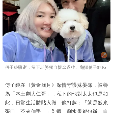
傅子純驟逝，留下老婆獨自懷念過往。翻攝傅子純IG
傅子純在《黃金歲月》深情守護蘇晏霈，被譽
為「本土劇大仁哥」，私下的他對太太也是如
此，日常生活體貼入微。他打趣：「就是飯來
張口、茶來伸手。」剝蝦、削水果都包辦。自