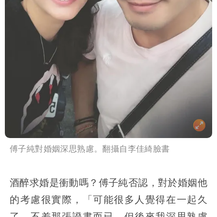
傅子純對婚姻深思熟慮。翻攝自李佳綺臉書
酒醉求婚是衝動嗎？傅子純否認，對於婚姻他
的考慮很實際，「可能很多人覺得在一起久
了，不差那張證書而已。但後來我深思熟慮