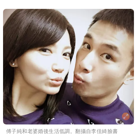
傅子純和老婆婚後生活低調。翻攝自李佳綺臉書