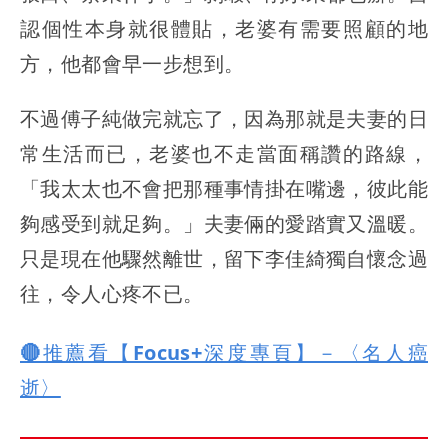
認個性本身就很體貼，老婆有需要照顧的地
方，他都會早一步想到。
不過傅子純做完就忘了，因為那就是夫妻的日
常生活而已，老婆也不走當面稱讚的路線，
「我太太也不會把那種事情掛在嘴邊，彼此能
夠感受到就足夠。」夫妻倆的愛踏實又溫暖。
只是現在他驟然離世，留下李佳綺獨自懷念過
往，令人心疼不已。
🔴推薦看【Focus+深度專頁】－〈名人癌
逝〉