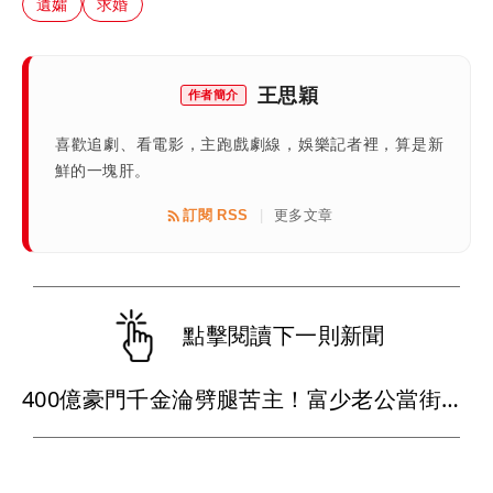
遺孀
求婚
王思穎
作者簡介
喜歡追劇、看電影，主跑戲劇線，娛樂記者裡，算是新
鮮的一塊肝。
訂閱 RSS
更多文章
|
點擊閱讀下一則新聞
400億豪門千金淪劈腿苦主！富少老公當街親小三脖子 傳正辦離婚手續