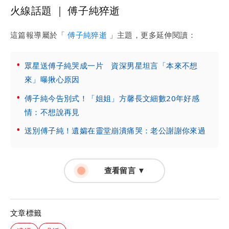
火線話題 ｜ 傅子純猝逝
這篇報導屬於「
傅子純猝逝
」主題，更多延伸閱讀：
眾星送傅子純哭成一片 資深男星坦言「本來不想
來」曝揪心原因
傅子純今告別式！「姐姐」方馨長文細數20年好感
情：不想說再見
送別傅子純！遺孀在靈堂崩潰痛哭：老公謝謝你來過
查看留言 ▼
文章標籤