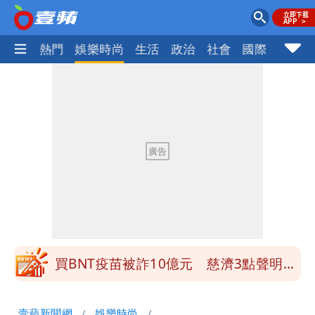
焦點
熱門
娛樂時尚
生活
政治
社會
國際
財經股
營建署前處長收廠商百萬賄款 終判3年
8月將入監
當年缺疫苗缺快篩缺口罩 王鴻薇：陳時
中哪來勇氣要別人道歉
兆基風暴！前董座李建成移送北檢 是否
聲押？交保？複訊後揭曉
慈濟買BNT遭詐10億元 蔡英文：政府
很多謹慎判斷當時未被理解
買BNT疫苗被詐10億元 慈濟3點聲明：
不排除民事訴訟求償
「陳時中怎麼有臉發文」 李明璇：讓詐
壹蘋新聞網
娛樂時尚