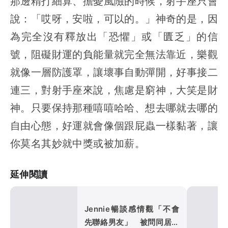
那邊精打細算、擔憂風險的時候，射手座只會
說：「哎呀，安啦，可以的。」神奇的是，因
為完全沒有釋放出「恐懼」或「匱乏」的信
號，阻礙財運的負能量就完全無法靠近，樂觀
就像一層防護罩，讓壞事自動彈開，好事接二
連三，對射手座來說，焦慮是窮神，大笑是財
神。只要保持那種嘻嘻哈哈、想去哪就去哪的
自由心態，好運就會像個跟屁蟲一樣黏著，讓
你莫名其妙就中獎或被加薪。
延伸閱讀
Jennie暢談感情觀「不會
先聯絡男友」 被問同居經