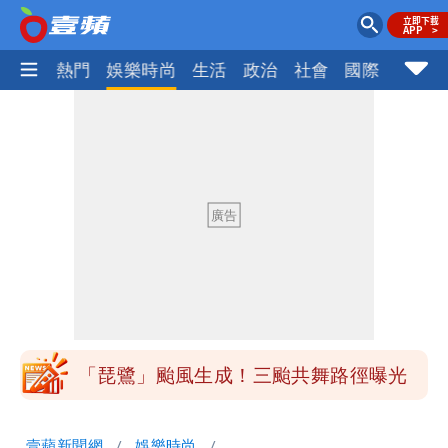
焦點
熱門
娛樂時尚
生活
政治
社會
國際
財經股
揮別9年演藝圈 女演員當「全職運將」
公布收入比拍戲賺更多
北市沒放颱風假挨轟 楊植斗：綠委竟不
知道颱風假要有依據
白海豚不放假「跟巴威差別在這裡」 蔣
萬安：這很清楚標準一致
館長打3劑高端疫苗諷刺「生理食鹽
水」 王浩宇揚言告發
「琵鷺」颱風生成！三颱共舞路徑曝光
揮別9年演藝圈 女演員當「全職運將」
壹蘋新聞網
娛樂時尚