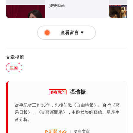
驗妙回1句話
娛樂時尚
查看留言 ▼
文章標籤
星座
張瑞振
作者簡介
從事記者工作36年，先後任職《自由時報》、台灣《蘋
果日報》、《壹蘋新聞網》，主跑娛樂綜藝線、星座生
肖分析。
訂閱 RSS
更多文章
|