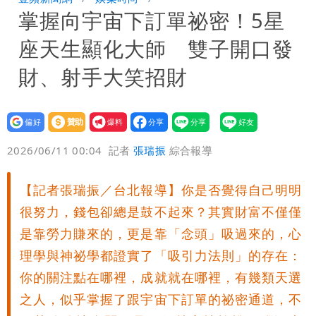
掌握向宇宙下訂單祕密！5星
公布收入比拍戲賺更多
北市沒放颱風假挨轟 楊植斗：綠委竟不
座天生顯化大師 雙子開口發
知道颱風假要有依據
財、射手大笑招財
設為
贊助
我要
偏好
壹蘋
爆料
2026/06/11 00:04
記者
張瑞振
綜合報導
【記者張瑞振／台北報導】你是否覺得自己明明
很努力，錢包卻總是鼓不起來？其實財富不僅僅
是靠勞力賺來的，更是靠「念頭」吸過來的，心
理學與神祕學都證實了「吸引力法則」的存在：
你的關注點在哪裡，成就就在哪裡，有幾類天選
之人，似乎掌握了跟宇宙下訂單的祕密通道，不