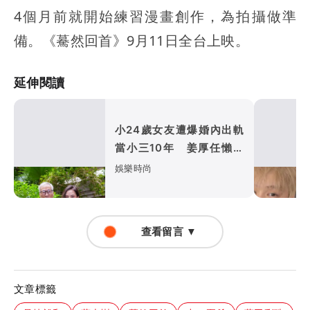
4個月前就開始練習漫畫創作，為拍攝做準
備。《驀然回首》9月11日全台上映。
延伸閱讀
小24歲女友遭爆婚內出軌
當小三10年 姜厚任懶理
反嗆爆料者「頭腦有問題」
娛樂時尚
查看留言 ▼
文章標籤