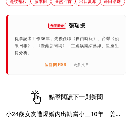
是枝裕和
藤本樹
驀然回首
出口夏希
蒔田彩珠
張瑞振
作者簡介
從事記者工作36年，先後任職《自由時報》、台灣《蘋
果日報》、《壹蘋新聞網》，主跑娛樂綜藝線、星座生
肖分析。
訂閱 RSS
更多文章
|
點擊閱讀下一則新聞
小24歲女友遭爆婚內出軌當小三10年 姜厚任懶理反嗆爆料者「頭腦有問題」