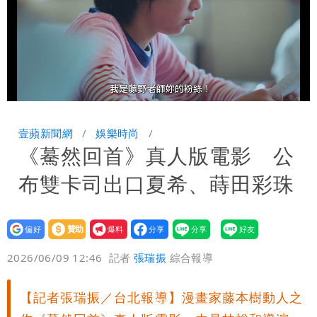
Loaded
:
Unmute
100.00%
壹蘋新聞網
娛樂時尚
《驀然回首》真人版電影 公
布雙卡司出口夏希、蒔田彩珠
設為
贊助
我要
偏好
壹蘋
爆料
2026/06/09 12:46
記者
張瑞振
綜合報導
【記者張瑞振／台北報導】漫畫家藤本樹動人之