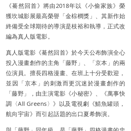
《驀然回首》將由2018年以《小偷家族》榮
獲坎城影展最高榮譽「金棕櫚獎」、其新作始
終備受全球期待的導演是枝裕和執導，正式改
編為真人版電影。
真人版電影《驀然回首》於今天公布飾演全心
投入漫畫創作的主角「藤野」、「京本」的兩
位演員。擅長四格漫畫、在班上十分受歡迎，
並因「京本」的刺激而更沉迷於漫畫創作的
「藤野」，由主演電影《小秘密》、《萬事快
調〈All Greens〉》以及電視劇《鯖魚罐頭，
航向宇宙》而引起話題的出口夏希飾演。
與「藤野」同年級、是「藤野」四格漫畫的忠