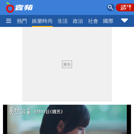
焦點
熱門
娛樂時尚
生活
政治
社會
國際
財經股