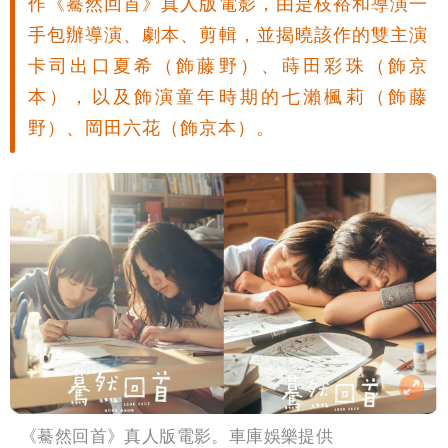
作《驀然回首》真人版電影，由是枝裕和導演一
手包辦導演、劇本、剪輯，並揭曉該作的雙主演
卡司出口夏希（飾藤野）、蒔田彩珠（飾京
本），以及飾演童年時期的七瀨楓莉（飾藤
野）、岡田六花（飾京本）。
《驀然回首》真人版電影。車庫娛樂提供